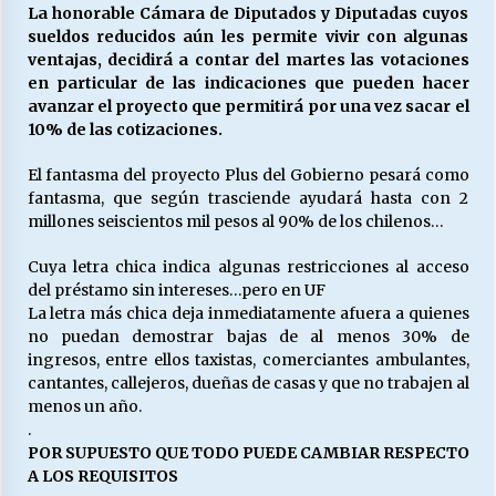
27/07/2026
La honorable Cámara de Diputados y Diputadas cuyos
sueldos reducidos aún les permite vivir con algunas
ventajas, decidirá a contar del martes las votaciones
MUNICIPALIDAD, TRABAJADORES, CLIMA
LABORAL:
en particular de las indicaciones que pueden hacer
13/07/2026
avanzar el proyecto que permitirá por una vez sacar el
10% de las cotizaciones.
Escuela hospitalaria El Carmen de Maipu.
El fantasma del proyecto Plus del Gobierno pesará como
25/06/2026
fantasma, que según trasciende ayudará hasta con 2
millones seiscientos mil pesos al 90% de los chilenos…
¿Qué habrían dicho?
Cuya letra chica indica algunas restricciones al acceso
23/06/2026
del préstamo sin intereses…pero en UF
La letra más chica deja inmediatamente afuera a quienes
no puedan demostrar bajas de al menos 30% de
ingresos, entre ellos taxistas, comerciantes ambulantes,
VOLVER A SER ALTERNATIVA
cantantes, callejeros, dueñas de casas y que no trabajen al
16/06/2026
menos un año.
.
POR SUPUESTO QUE TODO PUEDE CAMBIAR RESPECTO
MUNICIPALIDADES, HONORARIOS, DESPIDOS
A LOS REQUISITOS
28/05/2026