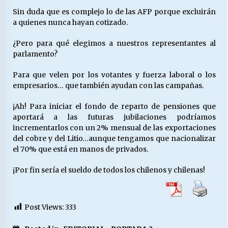
Sin duda que es complejo lo de las AFP porque excluirán
a quienes nunca hayan cotizado.
Releyendo la Rerum Novarum a 135 años. “La
cuestión social hoy”.
¿Pero para qué elegimos a nuestros representantes al
16/05/2026
parlamento?
Para que velen por los votantes y fuerza laboral o los
S.O.S. a los ricos, Save Our Souls (Salvar
empresarios… que también ayudan con las campañas.
Nuestras Almas)
30/04/2026
¡Ah! Para iniciar el fondo de reparto de pensiones que
aportará a las futuras jubilaciones podríamos
¿Asesores con doble sueldo?
incrementarlos con un 2% mensual de las exportaciones
18/04/2026
del cobre y del Litio…aunque tengamos que nacionalizar
el 70% que está en manos de privados.
¡Por fin sería el sueldo de todos los chilenos y chilenas!
Chile y sus segmentos de la riqueza
06/04/2026
Post Views:
333