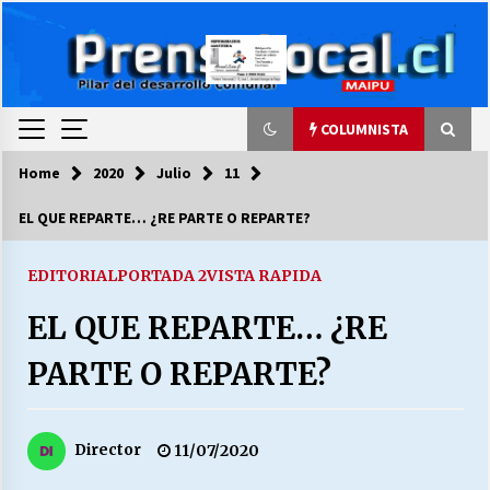
Skip
to
content
COLUMNISTA
Home
2020
Julio
11
COLUMNISTA
EL QUE REPARTE… ¿RE PARTE O REPARTE?
Ya se ordenaron las cuentas de luz… ¿Y
cuándo van a bajar?
EDITORIAL
PORTADA 2
VISTA RAPIDA
03/08/2026
EL QUE REPARTE… ¿RE
LA DC POR SIEMPRE.RECORDANDO 69 AÑOS DE
PARTE O REPARTE?
HISTORIA
28/07/2026
Director
11/07/2020
“ORGULLOSOS DE SER DC” SALUDA EL
CUMPLEAÑOS 69