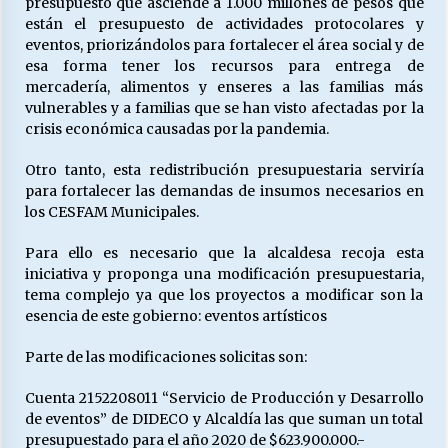
presupuesto que asciende a 1.000 millones de pesos que
están el presupuesto de actividades protocolares y
eventos, priorizándolos para fortalecer el área social y de
Releyendo la Rerum Novarum a 135 años. “La
esa forma tener los recursos para entrega de
cuestión social hoy”.
mercadería, alimentos y enseres a las familias más
16/05/2026
vulnerables y a familias que se han visto afectadas por la
crisis económica causadas por la pandemia.
S.O.S. a los ricos, Save Our Souls (Salvar
Otro tanto, esta redistribución presupuestaria serviría
Nuestras Almas)
para fortalecer las demandas de insumos necesarios en
30/04/2026
los CESFAM Municipales.
¿Asesores con doble sueldo?
Para ello es necesario que la alcaldesa recoja esta
18/04/2026
iniciativa y proponga una modificación presupuestaria,
tema complejo ya que los proyectos a modificar son la
esencia de este gobierno: eventos artísticos
Chile y sus segmentos de la riqueza
Parte de las modificaciones solicitas son:
06/04/2026
Cuenta 2152208011 “Servicio de Producción y Desarrollo
de eventos” de DIDECO y Alcaldía las que suman un total
presupuestado para el año 2020 de $623.900.000.-