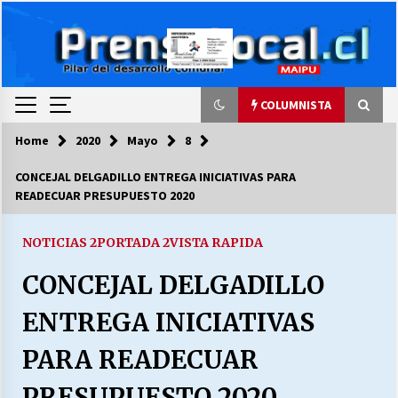
Skip
to
content
COLUMNISTA
Home
2020
Mayo
8
COLUMNISTA
CONCEJAL DELGADILLO ENTREGA INICIATIVAS PARA
READECUAR PRESUPUESTO 2020
Ya se ordenaron las cuentas de luz… ¿Y
cuándo van a bajar?
03/08/2026
NOTICIAS 2
PORTADA 2
VISTA RAPIDA
CONCEJAL DELGADILLO
LA DC POR SIEMPRE.RECORDANDO 69 AÑOS DE
HISTORIA
ENTREGA INICIATIVAS
28/07/2026
PARA READECUAR
“ORGULLOSOS DE SER DC” SALUDA EL
CUMPLEAÑOS 69
PRESUPUESTO 2020