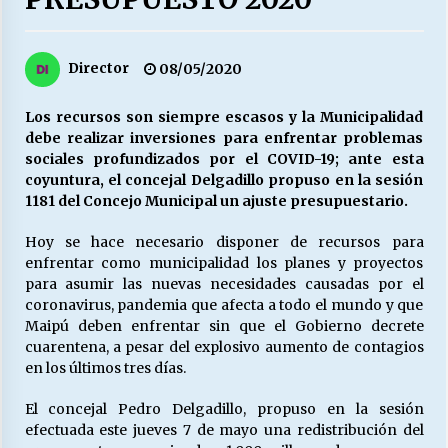
27/07/2026
MUNICIPALIDAD, TRABAJADORES, CLIMA
Director
08/05/2020
LABORAL:
13/07/2026
Los recursos son siempre escasos y la Municipalidad
debe realizar inversiones para enfrentar problemas
Escuela hospitalaria El Carmen de Maipu.
sociales profundizados por el COVID-19; ante esta
25/06/2026
coyuntura, el concejal Delgadillo propuso en la sesión
1181 del Concejo Municipal un ajuste presupuestario.
¿Qué habrían dicho?
Hoy se hace necesario disponer de recursos para
23/06/2026
enfrentar como municipalidad los planes y proyectos
para asumir las nuevas necesidades causadas por el
coronavirus, pandemia que afecta a todo el mundo y que
Maipú deben enfrentar sin que el Gobierno decrete
VOLVER A SER ALTERNATIVA
cuarentena, a pesar del explosivo aumento de contagios
16/06/2026
en los últimos tres días.
El concejal Pedro Delgadillo, propuso en la sesión
MUNICIPALIDADES, HONORARIOS, DESPIDOS
efectuada este jueves 7 de mayo una redistribución del
28/05/2026