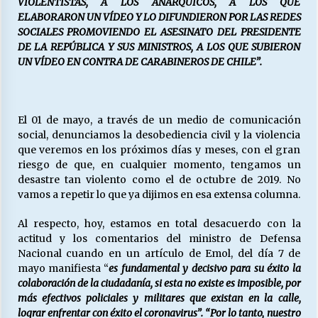
VIOLENTISTAS, A LOS ANÁRQUICOS, A LOS QUE
ELABORARON UN VÍDEO Y LO DIFUNDIERON POR LAS REDES
SOCIALES PROMOVIENDO EL ASESINATO DEL PRESIDENTE
Releyendo la Rerum Novarum a 135 años. “La
DE LA REPÚBLICA Y SUS MINISTROS, A LOS QUE SUBIERON
cuestión social hoy”.
UN VÍDEO EN CONTRA DE CARABINEROS DE CHILE”.
16/05/2026
S.O.S. a los ricos, Save Our Souls (Salvar
El 01 de mayo, a través de un medio de comunicación
Nuestras Almas)
social, denunciamos la desobediencia civil y la violencia
30/04/2026
que veremos en los próximos días y meses, con el gran
riesgo de que, en cualquier momento, tengamos un
¿Asesores con doble sueldo?
desastre tan violento como el de octubre de 2019. No
18/04/2026
vamos a repetir lo que ya dijimos en esa extensa columna.
Al respecto, hoy, estamos en total desacuerdo con la
actitud y los comentarios del ministro de Defensa
Chile y sus segmentos de la riqueza
Nacional cuando en un artículo de Emol, del día 7 de
06/04/2026
mayo manifiesta “
es fundamental y decisivo para su éxito la
colaboración de la ciudadanía, si esta no existe es imposible, por
más efectivos policiales y militares que existan en la calle,
lograr enfrentar con éxito el coronavirus”. “Por lo tanto, nuestro