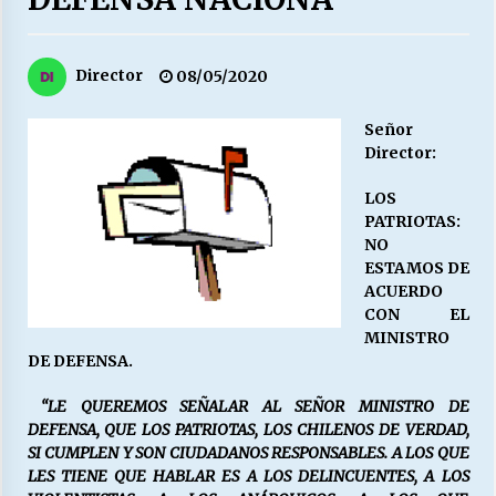
27/07/2026
MUNICIPALIDAD, TRABAJADORES, CLIMA
Director
08/05/2020
LABORAL:
13/07/2026
Señor
Director:
Escuela hospitalaria El Carmen de Maipu.
25/06/2026
LOS
PATRIOTAS:
NO
¿Qué habrían dicho?
ESTAMOS DE
23/06/2026
ACUERDO
CON EL
MINISTRO
DE DEFENSA.
VOLVER A SER ALTERNATIVA
16/06/2026
“LE QUEREMOS SEÑALAR AL SEÑOR MINISTRO DE
DEFENSA, QUE LOS PATRIOTAS, LOS CHILENOS DE VERDAD,
SI CUMPLEN Y SON CIUDADANOS RESPONSABLES. A LOS QUE
MUNICIPALIDADES, HONORARIOS, DESPIDOS
LES TIENE QUE HABLAR ES A LOS DELINCUENTES, A LOS
28/05/2026