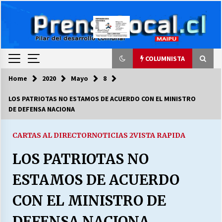
Skip
to
content
COLUMNISTA
Home
2020
Mayo
8
COLUMNISTA
LOS PATRIOTAS NO ESTAMOS DE ACUERDO CON EL MINISTRO
DE DEFENSA NACIONA
Ya se ordenaron las cuentas de luz… ¿Y
cuándo van a bajar?
03/08/2026
CARTAS AL DIRECTOR
NOTICIAS 2
VISTA RAPIDA
LOS PATRIOTAS NO
LA DC POR SIEMPRE.RECORDANDO 69 AÑOS DE
HISTORIA
ESTAMOS DE ACUERDO
28/07/2026
CON EL MINISTRO DE
“ORGULLOSOS DE SER DC” SALUDA EL
CUMPLEAÑOS 69
DEFENSA NACIONA