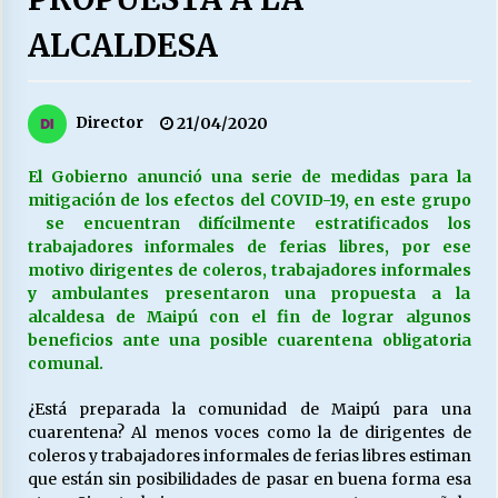
27/07/2026
ALCALDESA
MUNICIPALIDAD, TRABAJADORES, CLIMA
LABORAL:
13/07/2026
Director
21/04/2020
Escuela hospitalaria El Carmen de Maipu.
El Gobierno anunció una serie de medidas para la
25/06/2026
mitigación de los efectos del COVID-19, en este grupo
se encuentran difícilmente estratificados los
trabajadores informales de ferias libres, por ese
¿Qué habrían dicho?
motivo dirigentes de coleros, trabajadores informales
23/06/2026
y ambulantes presentaron una propuesta a la
alcaldesa de Maipú con el fin de lograr algunos
beneficios ante una posible cuarentena obligatoria
comunal.
VOLVER A SER ALTERNATIVA
16/06/2026
¿Está preparada la comunidad de Maipú para una
cuarentena? Al menos voces como la de dirigentes de
coleros y trabajadores informales de ferias libres estiman
MUNICIPALIDADES, HONORARIOS, DESPIDOS
que están sin posibilidades de pasar en buena forma esa
28/05/2026