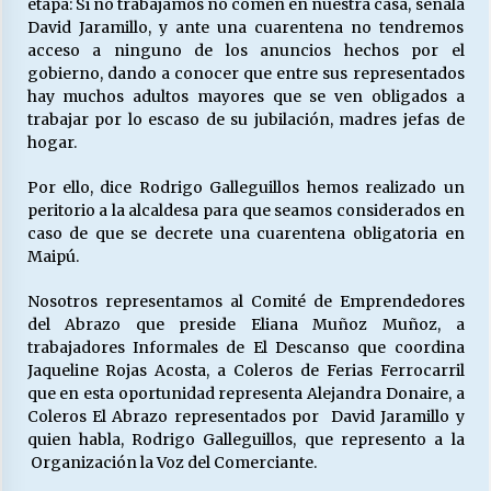
etapa: Si no trabajamos no comen en nuestra casa, señala
David Jaramillo, y ante una cuarentena no tendremos
acceso a ninguno de los anuncios hechos por el
Releyendo la Rerum Novarum a 135 años. “La
gobierno, dando a conocer que entre sus representados
cuestión social hoy”.
hay muchos adultos mayores que se ven obligados a
16/05/2026
trabajar por lo escaso de su jubilación, madres jefas de
hogar.
S.O.S. a los ricos, Save Our Souls (Salvar
Por ello, dice Rodrigo Galleguillos hemos realizado un
Nuestras Almas)
peritorio a la alcaldesa para que seamos considerados en
30/04/2026
caso de que se decrete una cuarentena obligatoria en
Maipú.
¿Asesores con doble sueldo?
18/04/2026
Nosotros representamos al Comité de Emprendedores
del Abrazo que preside Eliana Muñoz Muñoz, a
trabajadores Informales de El Descanso que coordina
Chile y sus segmentos de la riqueza
Jaqueline Rojas Acosta, a Coleros de Ferias Ferrocarril
06/04/2026
que en esta oportunidad representa Alejandra Donaire, a
Coleros El Abrazo representados por David Jaramillo y
quien habla, Rodrigo Galleguillos, que represento a la
Organización la Voz del Comerciante.