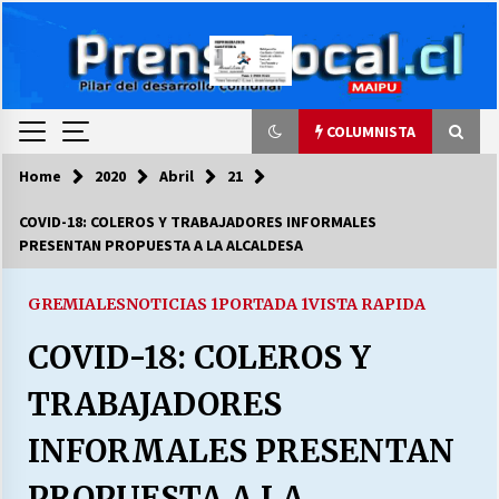
Skip
to
content
COLUMNISTA
Home
2020
Abril
21
COLUMNISTA
COVID-18: COLEROS Y TRABAJADORES INFORMALES
PRESENTAN PROPUESTA A LA ALCALDESA
Ya se ordenaron las cuentas de luz… ¿Y
cuándo van a bajar?
03/08/2026
GREMIALES
NOTICIAS 1
PORTADA 1
VISTA RAPIDA
COVID-18: COLEROS Y
LA DC POR SIEMPRE.RECORDANDO 69 AÑOS DE
HISTORIA
TRABAJADORES
28/07/2026
INFORMALES PRESENTAN
“ORGULLOSOS DE SER DC” SALUDA EL
CUMPLEAÑOS 69
PROPUESTA A LA