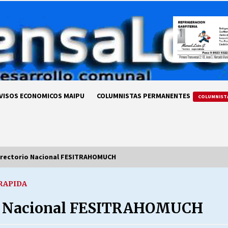
VISOS ECONOMICOS MAIPU
COLUMNISTAS PERMANENTES
COLUMNIST
rectorio Nacional FESITRAHOMUCH
 RAPIDA
LA DC POR SIEMPRE.RECORDANDO
69 AÑOS DE HISTORIA
io Nacional FESITRAHOMUCH
28/07/2026