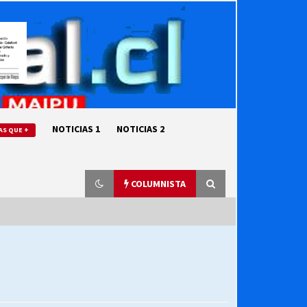
NOTICIAS 1
NOTICIAS 2
AS QUE +
COLUMNISTA
“ORGULLOSOS DE SER DC” SALUDA
EL CUMPLEAÑOS 69
27/07/2026