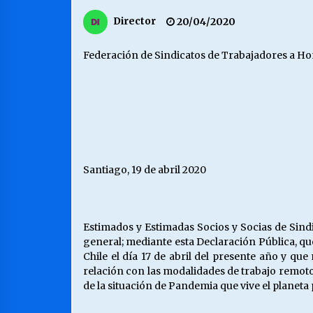
MUNICIPALIDAD, TRABAJADORES,
Director
20/04/2020
CLIMA LABORAL:
13/07/2026
Federación de Sindicatos de Trabajadores a Ho
VOLVER A SER ALTERNATIVA
16/06/2026
S.O.S. a los ricos, Save Our Souls
(Salvar Nuestras Almas)
Santiago, 19 de abril 2020
30/04/2026
Estimados y Estimadas Socios y Socias de Sind
general; mediante esta Declaración Pública, 
Chile el día 17 de abril del presente año y que
relación con las modalidades de trabajo remoto 
de la situación de Pandemia que vive el planeta