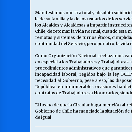
Manifestamos nuestra total y absoluta solidarid
la de su familia y la de los usuarios de los s
los Alcaldes y Alcaldesas a impartir instrucci
Chile, de retomar la vida normal, cuando esta mi
remotas y sistemas de turnos éticos, cumplida
continuidad del Servicio, pero por otro, la vida
Como Organización Nacional, rechazamos categór
en especial a los Trabajadores y Trabajadoras a 
procedimientos administrativos que garanticen 
incapacidad laboral, regidos bajo la ley 19.1
necesidad al Gobierno, pese a eso, las disposi
República, en innumerables ocasiones ha dicta
contratos de Trabajadores a Honorarios, siendo
El hecho de que la Circular haga mención al r
Gobierno de Chile ha manejado la situación de 
de igual