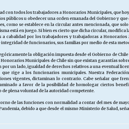
ad con todos los trabajadores a Honorarios Municipales, que hoy 
ervicios públicos u obedecer una orden emanada del Gobierno y qu
ones, como se establece en la circular antes mencionada, que sol
sma está en juego. Si bien es cierto que dicha circular, modifica 
s a cabalidad por los trabajadores y trabajadoras a Honorarios
 e integridad de funcionarios, sus familias por medio de esta meto
icamente la obligación impuesta desde el Gobierno de Chile a la
Honorarios Municipales de Chile sin que existan garantías sobre l
por un lado, igualdad de derechos relativos a una eventual licen
17 que rige a los funcionarios municipales. Nuestra Federació
ciones vigentes, dictaminan lo contrario. Cabe señalar que frent
minado a favor de la posibilidad de homologar ciertos benefici
 de plena voluntad de la autoridad competente.
etorno de las funciones con normalidad a contar del mes de mayo
Pandemia, debido a que desde el mismo Ministerio de Salud, seña