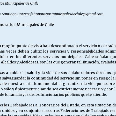
ios Municipales de Chile
de Santiago
Correo: fehonorariosmunicipalesdechile@gmail.com
norarios Municipales de Chile
o ningún punto de vista han descontinuado el servicio o cerrado 
 veces deben cubrir los servicios y responsabilidades adminis
Titular en los diferentes servicios municipales. Cabe señalar q
 Alcaldes y Alcaldesas, son las que generan tal situación, avaladas
s a cuidar la salud y la vida de sus colaboradores directos q
alvaguardar la continuidad del servicio sin poner en riesgo la sa
es de nuestra carta fundamental al garantizar la vida por sob
lico sólo y únicamente cuando sea estrictamente necesario y con
e tu familia y la de los funcionarios públicos que te atiende.
s los Trabajadores a Honorarios del Estado, en esta situación de
ar unidos y en conjunto a las otras Federaciones de Trabajadores