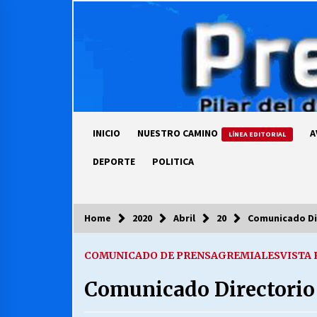
Skip
to
content
INICIO
NUESTRO CAMINO
A
LÍNEA EDITORIAL
DEPORTE
POLITICA
Home
2020
Abril
20
Comunicado Di
COLUMNISTA
COMUNICADO DE PRENSA
GREMIALES
VISTA
Ya se ordenaron las cuentas de
luz… ¿Y cuándo van a bajar?
Comunicado Director
03/08/2026