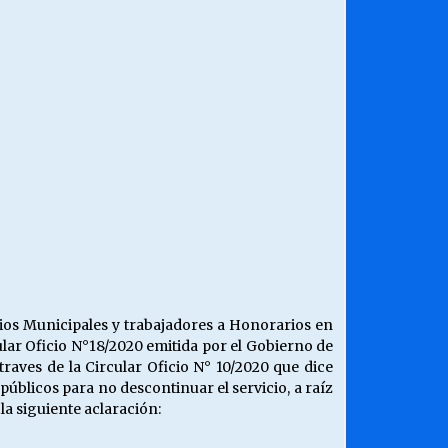
¿Qué habrían dicho?
23/06/2026
Releyendo la Rerum Novarum a 135
años. “La cuestión social hoy”.
16/05/2026
Chile y sus segmentos de la riqueza
06/04/2026
ios Municipales y trabajadores a Honorarios en
ular Oficio N°18/2020 emitida por el Gobierno de
traves de la Circular Oficio N° 10/2020 que dice
úblicos para no descontinuar el servicio, a raíz
a siguiente aclaración: