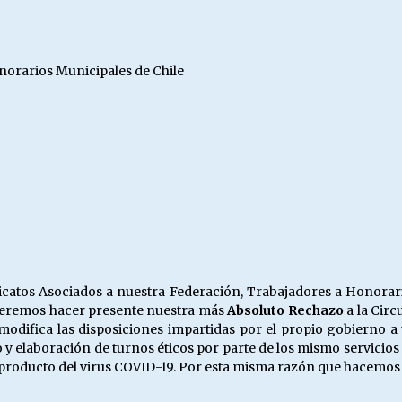
Escuela hospitalaria El Carmen de
Maipu.
25/06/2026
norarios Municipales de Chile
MUNICIPALIDADES, HONORARIOS,
DESPIDOS
28/05/2026
¿Asesores con doble sueldo?
18/04/2026
icatos Asociados a nuestra Federación, Trabajadores a Honorar
queremos hacer presente nuestra más
Absoluto Rechazo
a la Circ
 modifica las disposiciones impartidas por el propio gobierno a 
y elaboración de turnos éticos por parte de los mismo servicios p
 producto del virus COVID-19. Por esta misma razón que hacemos l