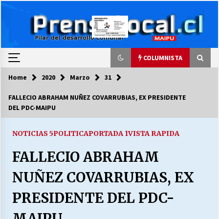
Skip
to
content
COLUMNISTA
Home
2020
Marzo
31
COLUMNISTA
FALLECIO ABRAHAM NUÑEZ COVARRUBIAS, EX PRESIDENTE
DEL PDC-MAIPU
Ya se ordenaron las cuentas de luz… ¿Y
cuándo van a bajar?
03/08/2026
NOTICIAS 5
POLITICA
PORTADA 1
VISTA RAPIDA
FALLECIO ABRAHAM
LA DC POR SIEMPRE.RECORDANDO 69 AÑOS DE
HISTORIA
NUÑEZ COVARRUBIAS, EX
28/07/2026
PRESIDENTE DEL PDC-
“ORGULLOSOS DE SER DC” SALUDA EL
CUMPLEAÑOS 69
MAIPU