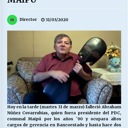
27/07/2026
MUNICIPALIDAD, TRABAJADORES, CLIMA
Director
31/03/2020
LABORAL:
13/07/2026
Escuela hospitalaria El Carmen de Maipu.
25/06/2026
¿Qué habrían dicho?
23/06/2026
VOLVER A SER ALTERNATIVA
16/06/2026
Hoy en la tarde (martes 31 de marzo) falleció Abraham
Núñez Covarrubias, quien fuera presidente del PDC,
comunal Maipú por los años ´90 y ocupara altos
MUNICIPALIDADES, HONORARIOS, DESPIDOS
cargos de gerencia en Bancoestado y hasta hace dos
28/05/2026