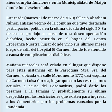
años cumplía funciones en la Municipalidad de Maipú
donde fue desvinculado.
Releyendo la Rerum Novarum a 135 años. “La
Esta tarde (martes 31 de marzo de 2020) falleció Abraham
cuestión social hoy”.
Núñez, antiguo vecino de la comuna que tuvo destacada
16/05/2026
participación política en la última década del siglo 20. Su
deceso se produjo a causa de una descompensación
S.O.S. a los ricos, Save Our Souls (Salvar
diabética, hecho ocurrido en el hogar del Centro
Nuestras Almas)
Esperanza Nuestra, lugar donde vivió sus últimos meses
30/04/2026
luego de salir del hospital El Carmen donde fue atendido
a causa de complicaciones diabéticas.
¿Asesores con doble sueldo?
Mañana miércoles será velado en el lugar que dispone
18/04/2026
para estas instancias en la Parroquia Ntra. Sra. del
Carmen, ubicada en calle Monumento 1777, casi esquina
de Carmen Luisa Correa, lugar que con las restricciones
Chile y sus segmentos de la riqueza
actuales a causa del Coronavirus, podrá darle los
06/04/2026
pésames a la familias y probablemente su ultima
despedida por las restricciones que existen para ingresar
a los Cementerios por los problemas causados por la
Pandemia.