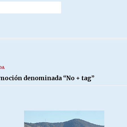
DA
 moción denominada “No + tag”