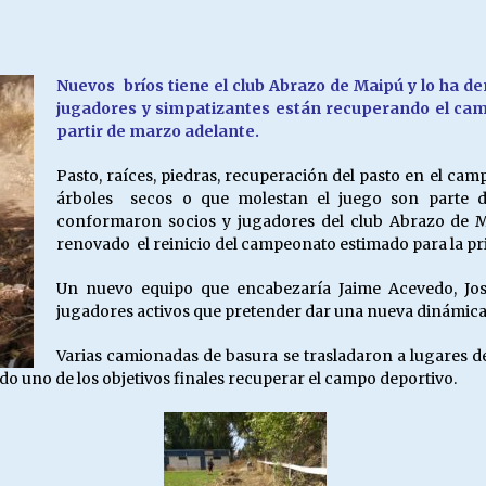
Escuela hospitalaria El Carmen de
Maipu.
25/06/2026
Nuevos bríos tiene el club Abrazo de Maipú y lo ha 
jugadores y simpatizantes están recuperando el ca
MUNICIPALIDADES, HONORARIOS,
partir de marzo adelante.
DESPIDOS
28/05/2026
Pasto, raíces, piedras, recuperación del pasto en el ca
árboles secos o que molestan el juego son parte de 
conformaron socios y jugadores del club Abrazo de 
¿Asesores con doble sueldo?
renovado el reinicio del campeonato estimado para la 
18/04/2026
Un nuevo equipo que encabezaría Jaime Acevedo, Jo
jugadores activos que pretender dar una nueva dinámica a
Varias camionadas de basura se trasladaron a lugares d
ndo uno de los objetivos finales recuperar el campo deportivo.