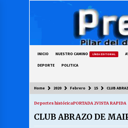
Skip
to
content
INICIO
NUESTRO CAMINO
A
LÍNEA EDITORIAL
DEPORTE
POLITICA
Home
2020
Febrero
15
CLUB ABRA
COLUMNISTA
Deportes histórica
PORTADA 2
VISTA RAPIDA
Ya se ordenaron las cuentas de
luz… ¿Y cuándo van a bajar?
CLUB ABRAZO DE MAI
03/08/2026