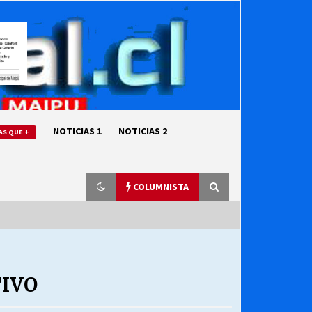
NOTICIAS 1
NOTICIAS 2
AS QUE +
COLUMNISTA
“ORGULLOSOS DE SER DC” SALUDA
EL CUMPLEAÑOS 69
IVO
27/07/2026