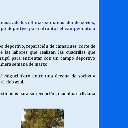
¿Qué habrían dicho?
23/06/2026
demostrado los últimas semanas donde socios,
mpo deportivo para afrontar el campeonato a
Releyendo la Rerum Novarum a 135
años. “La cuestión social hoy”.
16/05/2026
mpo deportivo, reparación de camarines, corte de
las labores que realizan las cuadrillas que
Maipú para enfrentar con un campo deportivo
Chile y sus segmentos de la riqueza
primera semana de marzo.
06/04/2026
sé Miguel Toro entre una decena de socios y
l club azul.
estinados para su recepción, maquinaria liviana