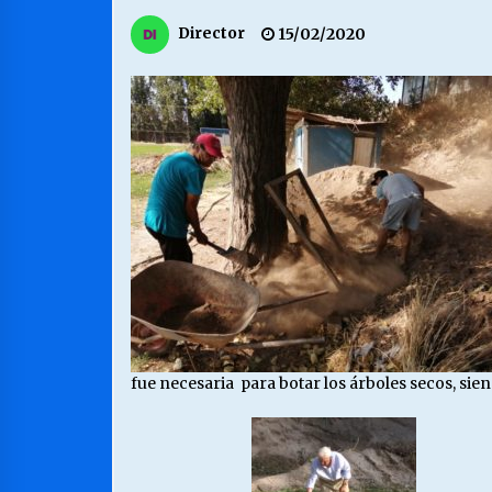
MUNICIPALIDAD, TRABAJADORES,
Director
15/02/2020
CLIMA LABORAL:
13/07/2026
VOLVER A SER ALTERNATIVA
16/06/2026
S.O.S. a los ricos, Save Our Souls
(Salvar Nuestras Almas)
30/04/2026
fue necesaria para botar los árboles secos, sie