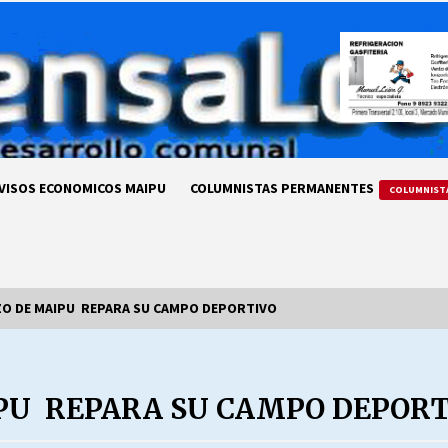
VISOS ECONOMICOS MAIPU
COLUMNISTAS PERMANENTES
COLUMNIST
ZO DE MAIPU REPARA SU CAMPO DEPORTIVO
LA DC POR SIEMPRE.RECORDANDO
69 AÑOS DE HISTORIA
PU REPARA SU CAMPO DEPORT
28/07/2026