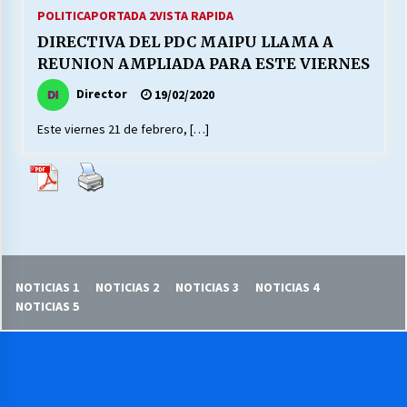
27/07/2026
POLITICA
PORTADA 2
VISTA RAPIDA
DIRECTIVA DEL PDC MAIPU LLAMA A
MUNICIPALIDAD, TRABAJADORES, CLIMA
REUNION AMPLIADA PARA ESTE VIERNES
LABORAL:
13/07/2026
Director
19/02/2020
Este viernes 21 de febrero, […]
Escuela hospitalaria El Carmen de Maipu.
25/06/2026
¿Qué habrían dicho?
23/06/2026
NOTICIAS 1
NOTICIAS 2
NOTICIAS 3
NOTICIAS 4
VOLVER A SER ALTERNATIVA
NOTICIAS 5
16/06/2026
MUNICIPALIDADES, HONORARIOS, DESPIDOS
28/05/2026