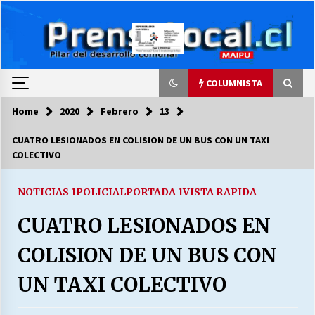
Skip
to
content
COLUMNISTA
Home
2020
Febrero
13
COLUMNISTA
CUATRO LESIONADOS EN COLISION DE UN BUS CON UN TAXI
COLECTIVO
Ya se ordenaron las cuentas de luz… ¿Y
cuándo van a bajar?
03/08/2026
NOTICIAS 1
POLICIAL
PORTADA 1
VISTA RAPIDA
CUATRO LESIONADOS EN
LA DC POR SIEMPRE.RECORDANDO 69 AÑOS DE
HISTORIA
COLISION DE UN BUS CON
28/07/2026
UN TAXI COLECTIVO
“ORGULLOSOS DE SER DC” SALUDA EL
CUMPLEAÑOS 69