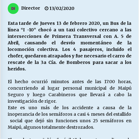
27/07/2026
Director
13/02/2020
MUNICIPALIDAD, TRABAJADORES, CLIMA
LABORAL:
Esta tarde de Jueves 13 de febrero 2020, un Bus de la
13/07/2026
línea “I -10” chocó a un taxi colectivo cercano a las
intersecciones de Primera Transversal con A. 5 de
Abril, causando el desvío momentáneo de la
Escuela hospitalaria El Carmen de Maipu.
locomoción colectiva. Los 4 pasajeros, incluido el
25/06/2026
chofer, quedaron atrapados y fue necesario el carro de
rescate de la 3a Cía. de Bomberos para sacar a los
heridos.
¿Qué habrían dicho?
23/06/2026
El hecho ocurrió minutos antes de las 17:00 horas,
concurriendo al lugar personal municipal de Maipú
Seguro y luego Carabineros que llevará a cabo la
investigación de rigor.
VOLVER A SER ALTERNATIVA
Este es uno más de los accidente a causa de la
16/06/2026
inoperancia de los semáforos a casi 4 meses del estallido
social que dejó sin funciones unos 25 semáforos en
Maipú, algunos totalmente destrozados.
MUNICIPALIDADES, HONORARIOS, DESPIDOS
28/05/2026