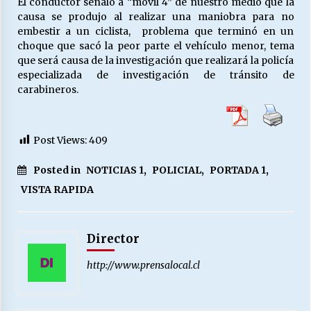
El conductor señaló a “móvil 4” de nuestro medio que la
causa se produjo al realizar una maniobra para no
embestir a un ciclista, problema que terminó en un
Releyendo la Rerum Novarum a 135 años. “La
choque que sacó la peor parte el vehículo menor, tema
cuestión social hoy”.
que será causa de la investigación que realizará la policía
16/05/2026
especializada de investigación de tránsito de
carabineros.
S.O.S. a los ricos, Save Our Souls (Salvar
Nuestras Almas)
30/04/2026
Post Views:
409
Posted in
NOTICIAS 1
,
POLICIAL
,
PORTADA 1
,
¿Asesores con doble sueldo?
18/04/2026
VISTA RAPIDA
Chile y sus segmentos de la riqueza
Director
06/04/2026
http://www.prensalocal.cl