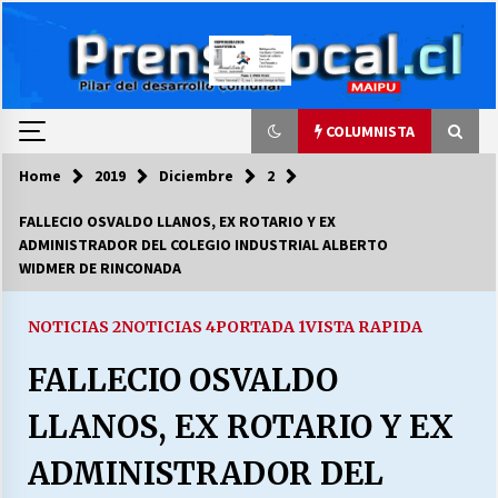
Skip
to
content
COLUMNISTA
Home
2019
Diciembre
2
COLUMNISTA
FALLECIO OSVALDO LLANOS, EX ROTARIO Y EX
ADMINISTRADOR DEL COLEGIO INDUSTRIAL ALBERTO
Ya se ordenaron las cuentas de luz… ¿Y
WIDMER DE RINCONADA
cuándo van a bajar?
03/08/2026
NOTICIAS 2
NOTICIAS 4
PORTADA 1
VISTA RAPIDA
LA DC POR SIEMPRE.RECORDANDO 69 AÑOS DE
FALLECIO OSVALDO
HISTORIA
28/07/2026
LLANOS, EX ROTARIO Y EX
“ORGULLOSOS DE SER DC” SALUDA EL
ADMINISTRADOR DEL
CUMPLEAÑOS 69