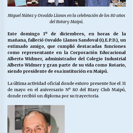
Miguel Núñez y Osvaldo Llanos en la celebración de los 80 años
Releyendo la Rerum Novarum a 135 años. “La
del Rotary Maipú.
cuestión social hoy”.
16/05/2026
Este domingo 1º de diciembres, en horas de la
mañana, falleció Osvaldo Llanos Sandoval (Q.E.P.D.), un
S.O.S. a los ricos, Save Our Souls (Salvar
estimado amigo, que cumplió destacadas funciones
Nuestras Almas)
como representante en la Corporación Educacional
30/04/2026
Alberto Widmer, administrador del Colegio Industrial
Alberto Widmer y gran parte de su vida como Rotario,
siendo presidente de esa institución en Maipú.
¿Asesores con doble sueldo?
18/04/2026
La última actividad oficial donde estuvo presente fue el 31
de mayo en el aniversario Nº 80 del Rtary Club Maipú,
donde recibió un diploma por su trayectoria.
Chile y sus segmentos de la riqueza
06/04/2026