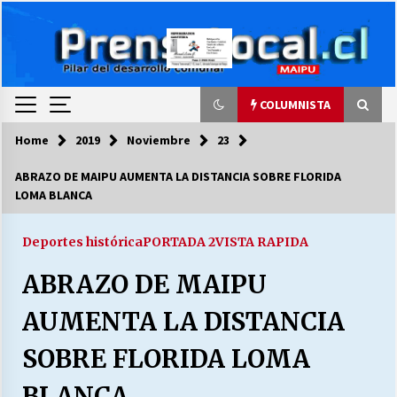
Skip
to
content
COLUMNISTA
Home
2019
Noviembre
23
COLUMNISTA
ABRAZO DE MAIPU AUMENTA LA DISTANCIA SOBRE FLORIDA
LOMA BLANCA
Ya se ordenaron las cuentas de luz… ¿Y
cuándo van a bajar?
03/08/2026
Deportes histórica
PORTADA 2
VISTA RAPIDA
ABRAZO DE MAIPU
LA DC POR SIEMPRE.RECORDANDO 69 AÑOS DE
HISTORIA
AUMENTA LA DISTANCIA
28/07/2026
SOBRE FLORIDA LOMA
“ORGULLOSOS DE SER DC” SALUDA EL
CUMPLEAÑOS 69
BLANCA