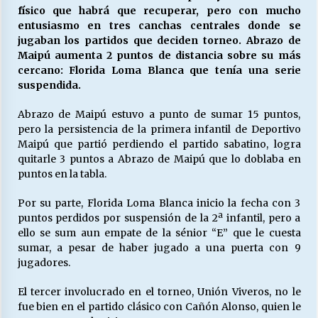
físico que habrá que recuperar, pero con mucho
entusiasmo en tres canchas centrales donde se
jugaban los partidos que deciden torneo. Abrazo de
Releyendo la Rerum Novarum a 135 años. “La
Maipú aumenta 2 puntos de distancia sobre su más
cuestión social hoy”.
cercano: Florida Loma Blanca que tenía una serie
16/05/2026
suspendida.
S.O.S. a los ricos, Save Our Souls (Salvar
Abrazo de Maipú estuvo a punto de sumar 15 puntos,
Nuestras Almas)
pero la persistencia de la primera infantil de Deportivo
30/04/2026
Maipú que partió perdiendo el partido sabatino, logra
quitarle 3 puntos a Abrazo de Maipú que lo doblaba en
puntos en la tabla.
¿Asesores con doble sueldo?
18/04/2026
Por su parte, Florida Loma Blanca inicio la fecha con 3
puntos perdidos por suspensión de la 2ª infantil, pero a
ello se sum aun empate de la sénior “E” que le cuesta
Chile y sus segmentos de la riqueza
sumar, a pesar de haber jugado a una puerta con 9
06/04/2026
jugadores.
El tercer involucrado en el torneo, Unión Viveros, no le
fue bien en el partido clásico con Cañón Alonso, quien le