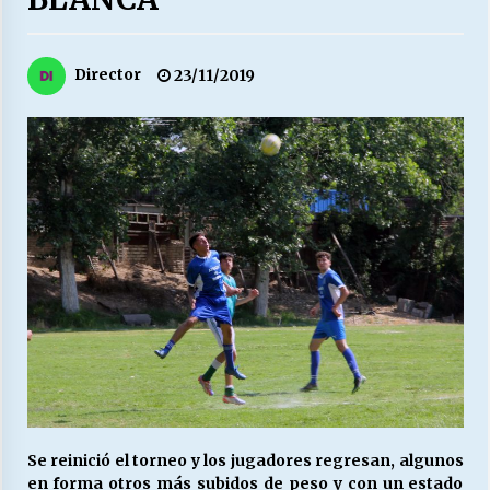
27/07/2026
MUNICIPALIDAD, TRABAJADORES, CLIMA
Director
23/11/2019
LABORAL:
13/07/2026
Escuela hospitalaria El Carmen de Maipu.
25/06/2026
¿Qué habrían dicho?
23/06/2026
VOLVER A SER ALTERNATIVA
16/06/2026
MUNICIPALIDADES, HONORARIOS, DESPIDOS
Se reinició el torneo y los jugadores regresan, algunos
28/05/2026
en forma otros más subidos de peso y con un estado