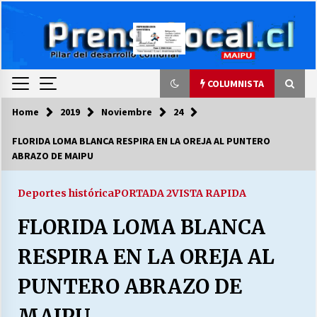
Skip
to
content
COLUMNISTA
Home
2019
Noviembre
24
COLUMNISTA
FLORIDA LOMA BLANCA RESPIRA EN LA OREJA AL PUNTERO
ABRAZO DE MAIPU
Ya se ordenaron las cuentas de luz… ¿Y
cuándo van a bajar?
03/08/2026
Deportes histórica
PORTADA 2
VISTA RAPIDA
FLORIDA LOMA BLANCA
LA DC POR SIEMPRE.RECORDANDO 69 AÑOS DE
HISTORIA
RESPIRA EN LA OREJA AL
28/07/2026
PUNTERO ABRAZO DE
“ORGULLOSOS DE SER DC” SALUDA EL
CUMPLEAÑOS 69
MAIPU