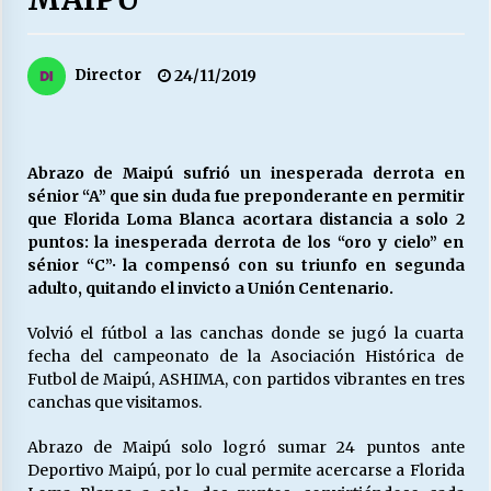
27/07/2026
MUNICIPALIDAD, TRABAJADORES, CLIMA
Director
24/11/2019
LABORAL:
13/07/2026
Escuela hospitalaria El Carmen de Maipu.
Abrazo de Maipú sufrió un inesperada derrota en
25/06/2026
sénior “A” que sin duda fue preponderante en permitir
que Florida Loma Blanca acortara distancia a solo 2
puntos: la inesperada derrota de los “oro y cielo” en
¿Qué habrían dicho?
sénior “C”· la compensó con su triunfo en segunda
23/06/2026
adulto, quitando el invicto a Unión Centenario.
Volvió el fútbol a las canchas donde se jugó la cuarta
fecha del campeonato de la Asociación Histórica de
VOLVER A SER ALTERNATIVA
Futbol de Maipú, ASHIMA, con partidos vibrantes en tres
16/06/2026
canchas que visitamos.
Abrazo de Maipú solo logró sumar 24 puntos ante
MUNICIPALIDADES, HONORARIOS, DESPIDOS
Deportivo Maipú, por lo cual permite acercarse a Florida
28/05/2026