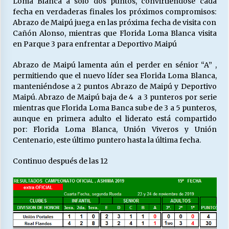
Loma Blanca a solo dos puntos, convirtiéndose cada
fecha en verdaderas finales los próximos compromisos:
Abrazo de Maipú juega en las próxima fecha de visita con
Releyendo la Rerum Novarum a 135 años. “La
Cañón Alonso, mientras que Florida Loma Blanca visita
cuestión social hoy”.
en Parque 3 para enfrentar a Deportivo Maipú
16/05/2026
Abrazo de Maipú lamenta aún el perder en sénior “A” ,
permitiendo que el nuevo líder sea Florida Loma Blanca,
S.O.S. a los ricos, Save Our Souls (Salvar
manteniéndose a 2 puntos Abrazo de Maipú y Deportivo
Nuestras Almas)
Maipú. Abrazo de Maipú baja de 4 a 3 punteros por serie
30/04/2026
mientras que Florida Loma Banca sube de 3 a 5 punteros,
aunque en primera adulto el liderato está compartido
¿Asesores con doble sueldo?
por: Florida Loma Blanca, Unión Viveros y Unión
18/04/2026
Centenario, este último puntero hasta la última fecha.
Continuo después de las 12
Chile y sus segmentos de la riqueza
06/04/2026