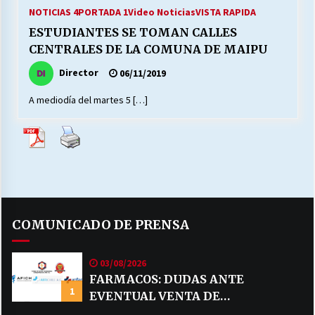
27/07/2026
NOTICIAS 4
PORTADA 1
Video Noticias
VISTA RAPIDA
ESTUDIANTES SE TOMAN CALLES
MUNICIPALIDAD, TRABAJADORES, CLIMA
CENTRALES DE LA COMUNA DE MAIPU
LABORAL:
13/07/2026
Director
06/11/2019
A mediodía del martes 5 […]
Escuela hospitalaria El Carmen de Maipu.
25/06/2026
¿Qué habrían dicho?
23/06/2026
COMUNICADO DE PRENSA
VOLVER A SER ALTERNATIVA
16/06/2026
03/08/2026
FARMACOS: DUDAS ANTE
1
EVENTUAL VENTA DE
MUNICIPALIDADES, HONORARIOS, DESPIDOS
28/05/2026
MEDICAMENTOS POR MERCADO