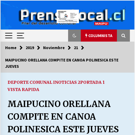
Skip
to
content
COLUMNISTA
Home
2019
Noviembre
21
COLUMNISTA
MAIPUCINO ORELLANA COMPITE EN CANOA POLINESICA ESTE
JUEVES
Ya se ordenaron las cuentas de luz… ¿Y
cuándo van a bajar?
03/08/2026
DEPORTE COMUNAL I
NOTICIAS 2
PORTADA 1
VISTA RAPIDA
LA DC POR SIEMPRE.RECORDANDO 69 AÑOS DE
MAIPUCINO ORELLANA
HISTORIA
28/07/2026
COMPITE EN CANOA
“ORGULLOSOS DE SER DC” SALUDA EL
POLINESICA ESTE JUEVES
CUMPLEAÑOS 69