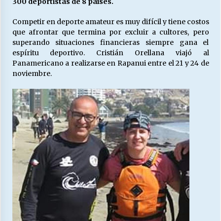
300 deportistas de 8 países.
Competir en deporte amateur es muy difícil y tiene costos
Releyendo la Rerum Novarum a 135 años. “La
que afrontar que termina por excluir a cultores, pero
cuestión social hoy”.
superando situaciones financieras siempre gana el
16/05/2026
espíritu deportivo. Cristián Orellana viajó al
Panamericano a realizarse en Rapanui entre el 21 y 24 de
noviembre.
S.O.S. a los ricos, Save Our Souls (Salvar
Nuestras Almas)
30/04/2026
¿Asesores con doble sueldo?
18/04/2026
Chile y sus segmentos de la riqueza
06/04/2026