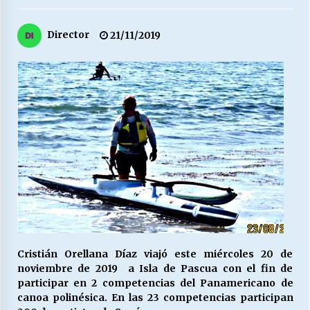
27/07/2026
Director
21/11/2019
MUNICIPALIDAD, TRABAJADORES, CLIMA
LABORAL:
13/07/2026
Escuela hospitalaria El Carmen de Maipu.
25/06/2026
¿Qué habrían dicho?
23/06/2026
VOLVER A SER ALTERNATIVA
16/06/2026
Cristián Orellana Díaz viajó este miércoles 20 de
noviembre de 2019 a Isla de Pascua con el fin de
participar en 2 competencias del Panamericano de
MUNICIPALIDADES, HONORARIOS, DESPIDOS
canoa polinésica. En las 23 competencias participan
28/05/2026