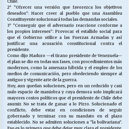
Chile.
2° “Ofrecer una versión que favorezca los objetivos
deseados”: Hacer creer al pueblo que una Asamblea
Releyendo la Rerum Novarum a 135 años. “La
Constituyente solucionará todas las demandas sociales.
cuestión social hoy”.
3° “Conseguir que el adversario reaccione conforme a
16/05/2026
los propios intereses”: Provocar el estallido social para
que el Gobierno utilice a las Fuerzas Armadas y así
justificar una acusación constitucional contra el
S.O.S. a los ricos, Save Our Souls (Salvar
Nuestras Almas)
presidente.
30/04/2026
Como dijo Maduro —el tirano presidente de Venezuela—
el plan se dio en todas sus fases, con procedimientos más
modernos, como la amenaza híbrida y el empleo de los
¿Asesores con doble sueldo?
medios de comunicación, pero obedeciendo siempre al
18/04/2026
antiguo y vigente arte de la guerra.
Hoy, aun quedan soluciones, pero en un reducido y casi
nulo espacio de maniobra y cuya demora solo implicará
Chile y sus segmentos de la riqueza
mayores costos políticos que el presidente de Chile debe
06/04/2026
asumir. No se trata de ganar a lo Pirro. Solucionado el
conflicto, debe estar en condiciones de seguir
gobernado y terminar con su mandato en el plazo
establecido. No se admiten soluciones a “la bolivariana”.
Eso es lo primero que debe dejar muy claro el presidente.