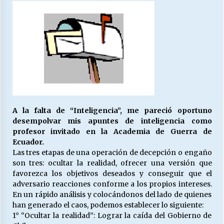
27/07/2026
MUNICIPALIDAD, TRABAJADORES, CLIMA
LABORAL:
13/07/2026
Escuela hospitalaria El Carmen de Maipu.
25/06/2026
A la falta de “Inteligencia”, me pareció oportuno
¿Qué habrían dicho?
desempolvar mis apuntes de inteligencia como
23/06/2026
profesor invitado en la Academia de Guerra de
Ecuador.
Las tres etapas de una operación de decepción o engaño
son tres: ocultar la realidad, ofrecer una versión que
VOLVER A SER ALTERNATIVA
favorezca los objetivos deseados y conseguir que el
16/06/2026
adversario reacciones conforme a los propios intereses.
En un rápido análisis y colocándonos del lado de quienes
han generado el caos, podemos establecer lo siguiente:
MUNICIPALIDADES, HONORARIOS, DESPIDOS
1° “Ocultar la realidad”: Lograr la caída del Gobierno de
28/05/2026