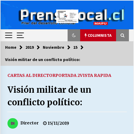
Skip
to
content
COLUMNISTA
Home
2019
Noviembre
15
COLUMNISTA
Visión militar de un conflicto político:
Ya se ordenaron las cuentas de luz… ¿Y
cuándo van a bajar?
CARTAS AL DIRECTOR
PORTADA 2
VISTA RAPIDA
03/08/2026
Visión militar de un
LA DC POR SIEMPRE.RECORDANDO 69 AÑOS DE
conflicto político:
HISTORIA
28/07/2026
Director
15/11/2019
“ORGULLOSOS DE SER DC” SALUDA EL
CUMPLEAÑOS 69