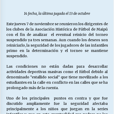
27/07/2026
14 fecha, la última jugada el 13 de octubre
MUNICIPALIDAD, TRABAJADORES, CLIMA
LABORAL:
Este jueves 7 de noviembre se reunieron los dirigentes de
13/07/2026
los clubes de la Asociación Histórica de Fútbol de Maipú
con el fin de analizar el eventual reinicio del torneo
Escuela hospitalaria El Carmen de Maipu.
suspendido ya tres semanas. Aun cuando los deseos son
25/06/2026
reiniciarlo, la seguridad de los jugadores de las infantiles
primo en la determinación y el torneo se mantiene
suspendido.
¿Qué habrían dicho?
23/06/2026
Las condiciones no están dadas para desarrollar
actividades deportivas masivas como el fútbol debido al
denominado “estallido social” que tiene movilizado a los
estudiantes en la calle en conflicto en las calles que se ha
VOLVER A SER ALTERNATIVA
prolongado más de la cuenta.
16/06/2026
Uno de los principales puntos en contra y que fue
discutido ampliamente fue la seguridad afectaba
MUNICIPALIDADES, HONORARIOS, DESPIDOS
principalmente a los niños que juegan en la series
28/05/2026