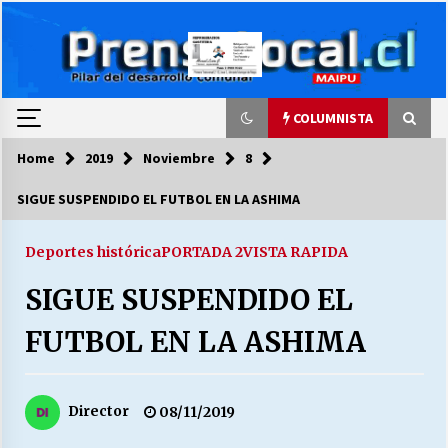
Skip
to
content
COLUMNISTA
Home
2019
Noviembre
8
COLUMNISTA
SIGUE SUSPENDIDO EL FUTBOL EN LA ASHIMA
Ya se ordenaron las cuentas de luz… ¿Y
cuándo van a bajar?
Deportes histórica
PORTADA 2
VISTA RAPIDA
03/08/2026
SIGUE SUSPENDIDO EL
LA DC POR SIEMPRE.RECORDANDO 69 AÑOS DE
FUTBOL EN LA ASHIMA
HISTORIA
28/07/2026
Director
08/11/2019
“ORGULLOSOS DE SER DC” SALUDA EL
CUMPLEAÑOS 69