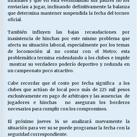
infantiles y que en esta eventualidad sus padres no los
enviarían a jugar, inclinando definitivamente la balanza
que determina mantener suspendida la fecha del torneo
oficial.
Releyendo la Rerum Novarum a 135 años. “La
cuestión social hoy”.
16/05/2026
También influyen las bajas recaudaciones por
inasistencia de hinchas por este mismo problema que
afecta su situación laboral, especialmente por los temas
S.O.S. a los ricos, Save Our Souls (Salvar
de locomoción al no contar con el Metro; esta
Nuestras Almas)
problemática termina endeudando a los clubes e impide
30/04/2026
mostrar su verdadero poderío deportivo y redunda en
un campeonato poco atractivo.
¿Asesores con doble sueldo?
18/04/2026
Cabe recordar que el costo por fecha significa a los
clubes que actúan de local poco más de 225 mil pesos
exclusivamente en pago de arbitrajes y las ausencias de
jugadores e hinchas no aseguran los borderos
Chile y sus segmentos de la riqueza
necesarios para cumplir con los compromisos.
06/04/2026
El próximo jueves 14 se analizará nuevamente la
situación para ver su se puede programar la fecha con la
seguridad correspondiente.