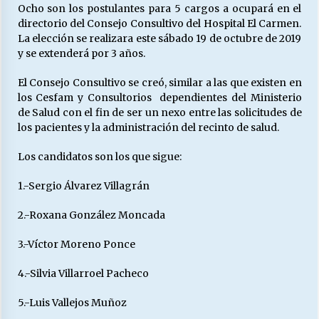
Ocho son los postulantes para 5 cargos a ocupará en el
directorio del Consejo Consultivo del Hospital El Carmen.
La elección se realizara este sábado 19 de octubre de 2019
Releyendo la Rerum Novarum a 135 años. “La
y se extenderá por 3 años.
cuestión social hoy”.
16/05/2026
El Consejo Consultivo se creó, similar a las que existen en
los Cesfam y Consultorios dependientes del Ministerio
S.O.S. a los ricos, Save Our Souls (Salvar
de Salud con el fin de ser un nexo entre las solicitudes de
Nuestras Almas)
los pacientes y la administración del recinto de salud.
30/04/2026
Los candidatos son los que sigue:
¿Asesores con doble sueldo?
1.-Sergio Álvarez Villagrán
18/04/2026
2.-Roxana González Moncada
Chile y sus segmentos de la riqueza
3.-Víctor Moreno Ponce
06/04/2026
4.-Silvia Villarroel Pacheco
5.-Luis Vallejos Muñoz