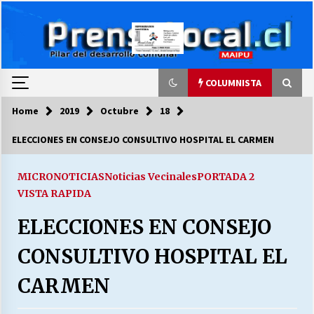
Skip
to
content
COLUMNISTA
Home
2019
Octubre
18
COLUMNISTA
ELECCIONES EN CONSEJO CONSULTIVO HOSPITAL EL CARMEN
Ya se ordenaron las cuentas de luz… ¿Y
cuándo van a bajar?
MICRONOTICIAS
Noticias Vecinales
PORTADA 2
03/08/2026
VISTA RAPIDA
ELECCIONES EN CONSEJO
LA DC POR SIEMPRE.RECORDANDO 69 AÑOS DE
HISTORIA
CONSULTIVO HOSPITAL EL
28/07/2026
CARMEN
“ORGULLOSOS DE SER DC” SALUDA EL
CUMPLEAÑOS 69