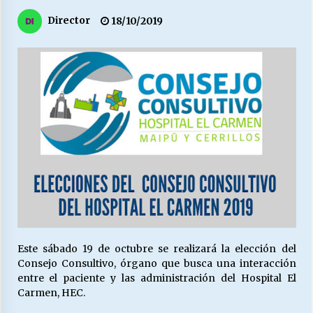
27/07/2026
Director
18/10/2019
MUNICIPALIDAD, TRABAJADORES, CLIMA
LABORAL:
13/07/2026
Escuela hospitalaria El Carmen de Maipu.
25/06/2026
¿Qué habrían dicho?
23/06/2026
VOLVER A SER ALTERNATIVA
16/06/2026
Este sábado 19 de octubre se realizará la elección del
Consejo Consultivo, órgano que busca una interacción
entre el paciente y las administración del Hospital El
Carmen, HEC.
MUNICIPALIDADES, HONORARIOS, DESPIDOS
28/05/2026