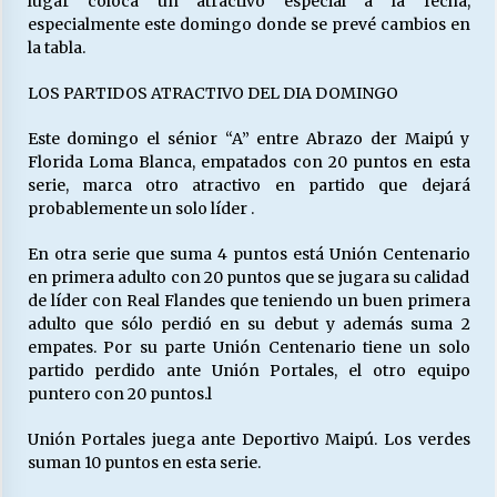
lugar coloca un atractivo especial a la fecha,
especialmente este domingo donde se prevé cambios en
la tabla.
Releyendo la Rerum Novarum a 135 años. “La
cuestión social hoy”.
LOS PARTIDOS ATRACTIVO DEL DIA DOMINGO
16/05/2026
Este domingo el sénior “A” entre Abrazo der Maipú y
Florida Loma Blanca, empatados con 20 puntos en esta
S.O.S. a los ricos, Save Our Souls (Salvar
serie, marca otro atractivo en partido que dejará
Nuestras Almas)
probablemente un solo líder .
30/04/2026
En otra serie que suma 4 puntos está Unión Centenario
¿Asesores con doble sueldo?
en primera adulto con 20 puntos que se jugara su calidad
18/04/2026
de líder con Real Flandes que teniendo un buen primera
adulto que sólo perdió en su debut y además suma 2
empates. Por su parte Unión Centenario tiene un solo
partido perdido ante Unión Portales, el otro equipo
Chile y sus segmentos de la riqueza
puntero con 20 puntos.l
06/04/2026
Unión Portales juega ante Deportivo Maipú. Los verdes
suman 10 puntos en esta serie.