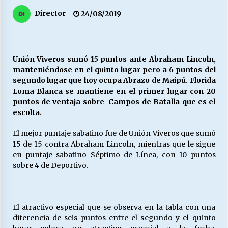
27/07/2026
Director
24/08/2019
MUNICIPALIDAD, TRABAJADORES, CLIMA
LABORAL:
13/07/2026
Unión Viveros sumó 15 puntos ante Abraham Lincoln,
manteniéndose en el quinto lugar pero a 6 puntos del
Escuela hospitalaria El Carmen de Maipu.
segundo lugar que hoy ocupa Abrazo de Maipú. Florida
25/06/2026
Loma Blanca se mantiene en el primer lugar con 20
puntos de ventaja sobre Campos de Batalla que es el
escolta.
¿Qué habrían dicho?
23/06/2026
El mejor puntaje sabatino fue de Unión Viveros que sumó
15 de 15 contra Abraham Lincoln, mientras que le sigue
en puntaje sabatino Séptimo de Línea, con 10 puntos
sobre 4 de Deportivo.
VOLVER A SER ALTERNATIVA
16/06/2026
El atractivo especial que se observa en la tabla con una
MUNICIPALIDADES, HONORARIOS, DESPIDOS
diferencia de seis puntos entre el segundo y el quinto
28/05/2026