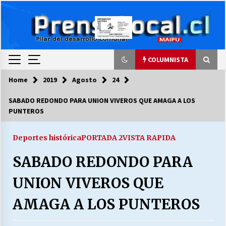
Skip
to
content
COLUMNISTA
Home
2019
Agosto
24
COLUMNISTA
SABADO REDONDO PARA UNION VIVEROS QUE AMAGA A LOS
PUNTEROS
Ya se ordenaron las cuentas de luz… ¿Y
cuándo van a bajar?
03/08/2026
Deportes histórica
PORTADA 2
VISTA RAPIDA
SABADO REDONDO PARA
LA DC POR SIEMPRE.RECORDANDO 69 AÑOS DE
HISTORIA
UNION VIVEROS QUE
28/07/2026
AMAGA A LOS PUNTEROS
“ORGULLOSOS DE SER DC” SALUDA EL
CUMPLEAÑOS 69