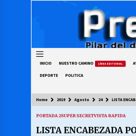
Skip
to
content
INICIO
NUESTRO CAMINO
A
LÍNEA EDITORIAL
DEPORTE
POLITICA
Home
2019
Agosto
24
LISTA ENCA
COLUMNISTA
PORTADA 2
SUPER SECRET
VISTA RAPIDA
Ya se ordenaron las cuentas de
luz… ¿Y cuándo van a bajar?
LISTA ENCABEZADA P
03/08/2026