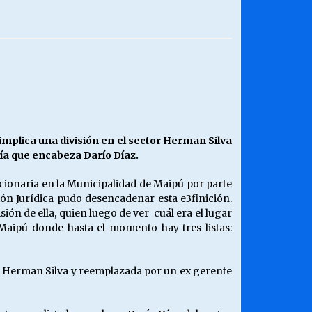
¿Qué habrían dicho?
23/06/2026
Releyendo la Rerum Novarum a 135
años. “La cuestión social hoy”.
16/05/2026
 implica una división en el sector Herman Silva
ía que encabeza Darío Díaz.
Chile y sus segmentos de la riqueza
06/04/2026
ncionaria en la Municipalidad de Maipú por parte
ción Jurídica pudo desencadenar esta e3finición.
ón de ella, quien luego de ver cuál era el lugar
Maipú donde hasta el momento hay tres listas:
ba Herman Silva y reemplazada por un ex gerente