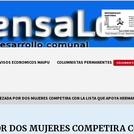
VISOS ECONOMICOS MAIPU
COLUMNISTAS PERMANENTES
COLUMNIST
BEZADA POR DOS MUJERES COMPETIRA CON LA LISTA QUE APOYA HERMA
LA DC POR SIEMPRE.RECORDANDO
69 AÑOS DE HISTORIA
OR DOS MUJERES COMPETIRA C
28/07/2026