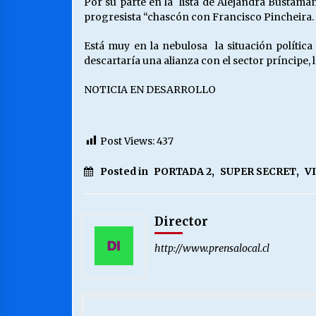
Por su parte en la lista de Alejandra Bustama
progresista “chascón con Francisco Pincheira.
Está muy en la nebulosa la situación política
descartaría una alianza con el sector príncipe, l
NOTICIA EN DESARROLLO
Post Views:
437
Posted in
PORTADA 2
,
SUPER SECRET
,
V
Director
http://www.prensalocal.cl