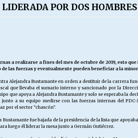
 LIDERADA POR DOS HOMBRES
Escuela hospitalaria El Carmen de
Maipu.
25/06/2026
MUNICIPALIDADES, HONORARIOS,
DESPIDOS
28/05/2026
ernas a realizarse a fines del mes de octubre de 2019, esto que
de las fuerzas y eventualmente pueden beneficiar a la minor
¿Asesores con doble sueldo?
18/04/2026
ntra Alejandra Bustamante en orden a destituir de la carrera fu
 fiscal que llevaba el sumario interno y sancionado por la Direc
ipo que apoya a Alejandra Bustamante y solo se esperaba la decisi
 junto a su equipo medirse con las fuerzas internas del PDC-
z por el sector “chascón”.
a Bustamante fue bajada de la presidencia de la lista que apoya
para luego él liderar la mesa junto a Germán Gutiérrez.