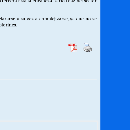
tercera lista la encabeza Darío Díaz del sector
lararse y su vez a complejizarse, ya que no se
olorines.