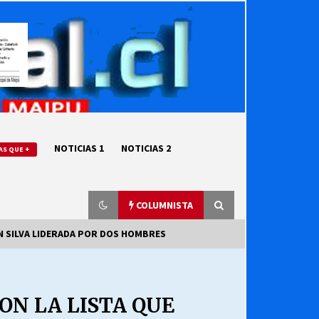
NOTICIAS 1
NOTICIAS 2
AS QUE +
COLUMNISTA
N SILVA LIDERADA POR DOS HOMBRES
“ORGULLOSOS DE SER DC” SALUDA
EL CUMPLEAÑOS 69
ON LA LISTA QUE
27/07/2026