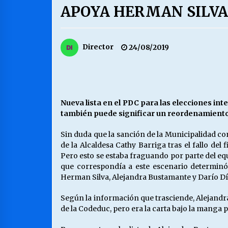
APOYA HERMAN SILVA
MUNICIPALIDAD, TRABAJADORES,
CLIMA LABORAL:
13/07/2026
Director
24/08/2019
VOLVER A SER ALTERNATIVA
16/06/2026
Nueva lista en el PDC para las elecciones int
también puede significar un reordenamiento 
S.O.S. a los ricos, Save Our Souls
(Salvar Nuestras Almas)
Sin duda que la sanción de la Municipalidad co
30/04/2026
de la Alcaldesa Cathy Barriga tras el fallo del
Pero esto se estaba fraguando por parte del equ
que correspondía a este escenario determinó
Herman Silva, Alejandra Bustamante y Darío Día
Según la información que trasciende, Alejandr
de la Codeduc, pero era la carta bajo la manga 