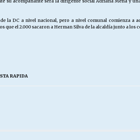
nte su acompañante será la dirigente social Adriana Mena y una 
 de la DC a nivel nacional, pero a nivel comunal comienza a ac
os que el 2.000 sacaron a Herman Silva de la alcaldía junto a los c
ISTA RAPIDA