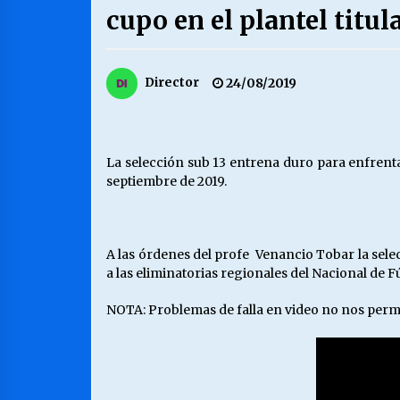
cupo en el plantel titul
MUNICIPALIDAD, TRABAJADORES,
CLIMA LABORAL:
13/07/2026
Director
24/08/2019
VOLVER A SER ALTERNATIVA
16/06/2026
La selección sub 13 entrena duro para enfrent
septiembre de 2019.
S.O.S. a los ricos, Save Our Souls
(Salvar Nuestras Almas)
30/04/2026
A las órdenes del profe Venancio Tobar la sel
a las eliminatorias regionales del Nacional de 
NOTA: Problemas de falla en video no nos perm