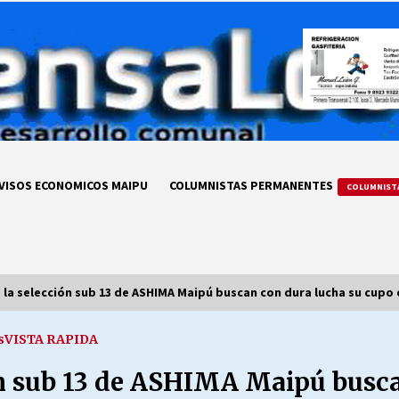
VISOS ECONOMICOS MAIPU
COLUMNISTAS PERMANENTES
COLUMNIST
la selección sub 13 de ASHIMA Maipú buscan con dura lucha su cupo e
s
VISTA RAPIDA
LA DC POR SIEMPRE.RECORDANDO
69 AÑOS DE HISTORIA
ón sub 13 de ASHIMA Maipú busca
28/07/2026