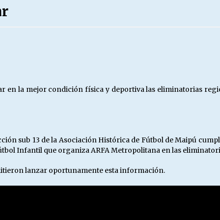
ar
Escuela hospitalaria El Carmen de
Maipu.
25/06/2026
MUNICIPALIDADES, HONORARIOS,
DESPIDOS
28/05/2026
ar en la mejor condición física y deportiva las eliminatorias r
¿Asesores con doble sueldo?
18/04/2026
ección sub 13 de la Asociación Histórica de Fútbol de Maipú cum
Fútbol Infantil que organiza ARFA Metropolitana en las eliminator
itieron lanzar oportunamente esta información.