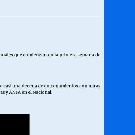
¿Qué habrían dicho?
23/06/2026
Releyendo la Rerum Novarum a 135
años. “La cuestión social hoy”.
16/05/2026
egionales que comienzan en la primera semana de
Chile y sus segmentos de la riqueza
06/04/2026
ple casi una decena de entrenamientos con miras
ias y ANFA en el Nacional.