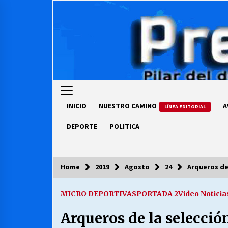
Skip
to
content
INICIO
NUESTRO CAMINO
A
LÍNEA EDITORIAL
DEPORTE
POLITICA
Home
2019
Agosto
24
Arqueros de 
COLUMNISTA
MICRO DEPORTIVAS
PORTADA 2
Video Noticia
Ya se ordenaron las cuentas de
luz… ¿Y cuándo van a bajar?
Arqueros de la selecci
03/08/2026