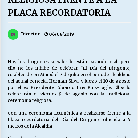
27/07/2026
PLACA RECORDATORIA
MUNICIPALIDAD, TRABAJADORES, CLIMA
LABORAL:
13/07/2026
Director
06/08/2019
Escuela hospitalaria El Carmen de Maipu.
25/06/2026
Hoy los dirigentes sociales lo están pasando mal, pero
ello no los inhibe de celebrar “El Día del Dirigente,
¿Qué habrían dicho?
establecido en Maipú el 7 de julio en el periodo alcaldicio
23/06/2026
del actual concejal Herman Silva y luego el 10 de agosto
por el ex Presidente Eduardo Frei Ruiz-Tagle. Ellos lo
celebrarán el viernes 9 de agosto con la tradicional
ceremonia religiosa.
VOLVER A SER ALTERNATIVA
16/06/2026
Con una ceremonia Ecuménica a realizarse frente a la
Placa recordatoria del Día del Dirigente ubicada a 5
metros de la Alcaldía
MUNICIPALIDADES, HONORARIOS, DESPIDOS
28/05/2026