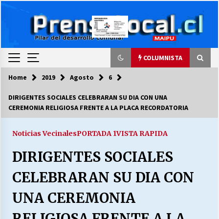
Skip
to
content
COLUMNISTA
Home
2019
Agosto
6
COLUMNISTA
DIRIGENTES SOCIALES CELEBRARAN SU DIA CON UNA
CEREMONIA RELIGIOSA FRENTE A LA PLACA RECORDATORIA
Ya se ordenaron las cuentas de luz… ¿Y
cuándo van a bajar?
03/08/2026
Noticias Vecinales
PORTADA 1
VISTA RAPIDA
DIRIGENTES SOCIALES
LA DC POR SIEMPRE.RECORDANDO 69 AÑOS DE
HISTORIA
CELEBRARAN SU DIA CON
28/07/2026
UNA CEREMONIA
“ORGULLOSOS DE SER DC” SALUDA EL
CUMPLEAÑOS 69
RELIGIOSA FRENTE A LA