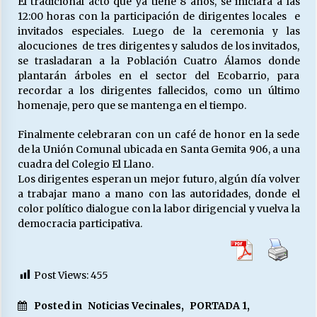
El tradicional acto que ya tiene 8 años, se iniciará a las
12:00 horas con la participación de dirigentes locales e
invitados especiales. Luego de la ceremonia y las
Releyendo la Rerum Novarum a 135 años. “La
alocuciones de tres dirigentes y saludos de los invitados,
cuestión social hoy”.
se trasladaran a la Población Cuatro Álamos donde
16/05/2026
plantarán árboles en el sector del Ecobarrio, para
recordar a los dirigentes fallecidos, como un último
homenaje, pero que se mantenga en el tiempo.
S.O.S. a los ricos, Save Our Souls (Salvar
Nuestras Almas)
Finalmente celebraran con un café de honor en la sede
30/04/2026
de la Unión Comunal ubicada en Santa Gemita 906, a una
cuadra del Colegio El Llano.
¿Asesores con doble sueldo?
Los dirigentes esperan un mejor futuro, algún día volver
18/04/2026
a trabajar mano a mano con las autoridades, donde el
color político dialogue con la labor dirigencial y vuelva la
democracia participativa.
Chile y sus segmentos de la riqueza
06/04/2026
Post Views:
455
Posted in
Noticias Vecinales
,
PORTADA 1
,