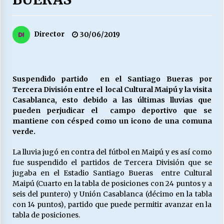
27/07/2026
MUNICIPALIDAD, TRABAJADORES, CLIMA
Director
30/06/2019
LABORAL:
13/07/2026
Escuela hospitalaria El Carmen de Maipu.
Suspendido partido en el Santiago Bueras por
25/06/2026
Tercera División entre el local Cultural Maipú y la visita
Casablanca, esto debido a las últimas lluvias que
pueden perjudicar el campo deportivo que se
¿Qué habrían dicho?
mantiene con césped como un icono de una comuna
23/06/2026
verde.
La lluvia jugó en contra del fútbol en Maipú y es así como
fue suspendido el partidos de Tercera División que se
VOLVER A SER ALTERNATIVA
jugaba en el Estadio Santiago Bueras entre Cultural
16/06/2026
Maipú (Cuarto en la tabla de posiciones con 24 puntos y a
seis del puntero) y Unión Casablanca (décimo en la tabla
con 14 puntos), partido que puede permitir avanzar en la
MUNICIPALIDADES, HONORARIOS, DESPIDOS
tabla de posiciones.
28/05/2026