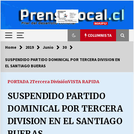
Skip
to
content
COLUMNISTA
Home
2019
Junio
30
COLUMNISTA
SUSPENDIDO PARTIDO DOMINICAL POR TERCERA DIVISION EN
EL SANTIAGO BUERAS
Ya se ordenaron las cuentas de luz… ¿Y
cuándo van a bajar?
03/08/2026
PORTADA 2
Tercera División
VISTA RAPIDA
SUSPENDIDO PARTIDO
LA DC POR SIEMPRE.RECORDANDO 69 AÑOS DE
HISTORIA
DOMINICAL POR TERCERA
28/07/2026
DIVISION EN EL SANTIAGO
“ORGULLOSOS DE SER DC” SALUDA EL
CUMPLEAÑOS 69
BUERAS