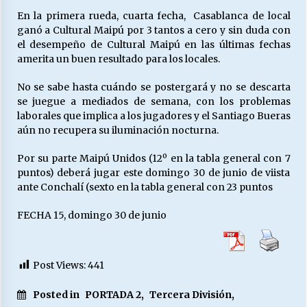
En la primera rueda, cuarta fecha, Casablanca de local
ganó a Cultural Maipú por 3 tantos a cero y sin duda con
Releyendo la Rerum Novarum a 135 años. “La
el desempeño de Cultural Maipú en las últimas fechas
cuestión social hoy”.
amerita un buen resultado para los locales.
16/05/2026
No se sabe hasta cuándo se postergará y no se descarta
se juegue a mediados de semana, con los problemas
S.O.S. a los ricos, Save Our Souls (Salvar
laborales que implica a los jugadores y el Santiago Bueras
Nuestras Almas)
aún no recupera su iluminación nocturna.
30/04/2026
Por su parte Maipú Unidos (12º en la tabla general con 7
¿Asesores con doble sueldo?
puntos) deberá jugar este domingo 30 de junio de viista
18/04/2026
ante Conchalí (sexto en la tabla general con 23 puntos
FECHA 15, domingo 30 de junio
Chile y sus segmentos de la riqueza
06/04/2026
Post Views:
441
Posted in
PORTADA 2
,
Tercera División
,