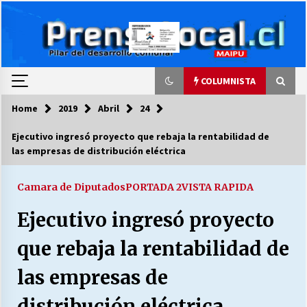
Skip
to
content
COLUMNISTA
Home
2019
Abril
24
COLUMNISTA
Ejecutivo ingresó proyecto que rebaja la rentabilidad de
las empresas de distribución eléctrica
Ya se ordenaron las cuentas de luz… ¿Y
cuándo van a bajar?
03/08/2026
Camara de Diputados
PORTADA 2
VISTA RAPIDA
Ejecutivo ingresó proyecto
LA DC POR SIEMPRE.RECORDANDO 69 AÑOS DE
HISTORIA
que rebaja la rentabilidad de
28/07/2026
las empresas de
“ORGULLOSOS DE SER DC” SALUDA EL
CUMPLEAÑOS 69
distribución eléctrica