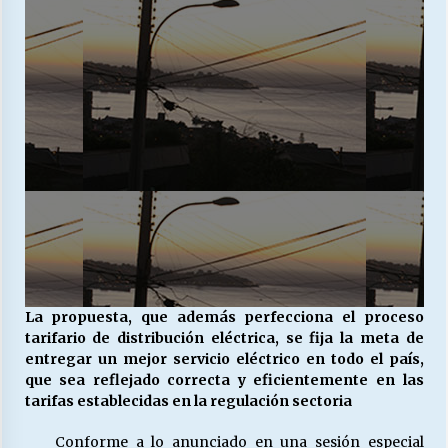
Releyendo la Rerum Novarum a 135 años. “La
cuestión social hoy”.
16/05/2026
S.O.S. a los ricos, Save Our Souls (Salvar
Nuestras Almas)
30/04/2026
¿Asesores con doble sueldo?
18/04/2026
La propuesta, que además perfecciona el proceso
Chile y sus segmentos de la riqueza
tarifario de distribución eléctrica, se fija la meta de
06/04/2026
entregar un mejor servicio eléctrico en todo el país,
que sea reflejado correcta y eficientemente en las
tarifas establecidas en la regulación sectoria
Conforme a lo anunciado en una sesión especial