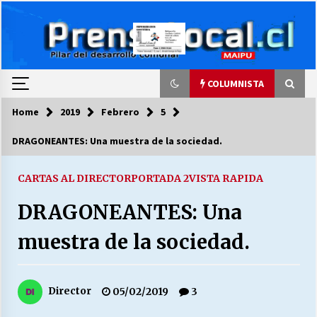
Skip
to
content
COLUMNISTA
Home
2019
Febrero
5
COLUMNISTA
DRAGONEANTES: Una muestra de la sociedad.
Ya se ordenaron las cuentas de luz… ¿Y
cuándo van a bajar?
CARTAS AL DIRECTOR
PORTADA 2
VISTA RAPIDA
03/08/2026
DRAGONEANTES: Una
LA DC POR SIEMPRE.RECORDANDO 69 AÑOS DE
muestra de la sociedad.
HISTORIA
28/07/2026
Director
05/02/2019
3
“ORGULLOSOS DE SER DC” SALUDA EL
CUMPLEAÑOS 69