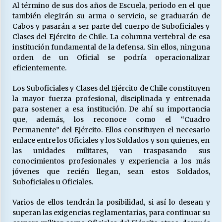
Al término de sus dos años de Escuela, periodo en el que
también elegirán su arma o servicio, se graduarán de
Cabos y pasarán a ser parte del cuerpo de Suboficiales y
Releyendo la Rerum Novarum a 135 años. “La
Clases del Ejército de Chile. La columna vertebral de esa
cuestión social hoy”.
institución fundamental de la defensa. Sin ellos, ninguna
16/05/2026
orden de un Oficial se podría operacionalizar
eficientemente.
S.O.S. a los ricos, Save Our Souls (Salvar
Nuestras Almas)
Los Suboficiales y Clases del Ejército de Chile constituyen
30/04/2026
la mayor fuerza profesional, disciplinada y entrenada
para sostener a esa institución. De ahí su importancia
que, además, los reconoce como el “Cuadro
¿Asesores con doble sueldo?
Permanente” del Ejército. Ellos constituyen el necesario
18/04/2026
enlace entre los Oficiales y los Soldados y son quienes, en
las unidades militares, van traspasando sus
conocimientos profesionales y experiencia a los más
Chile y sus segmentos de la riqueza
jóvenes que recién llegan, sean estos Soldados,
06/04/2026
Suboficiales u Oficiales.
Varios de ellos tendrán la posibilidad, si así lo desean y
superan las exigencias reglamentarias, para continuar su