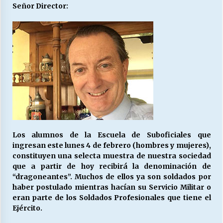
27/07/2026
Señor Director:
MUNICIPALIDAD, TRABAJADORES, CLIMA
LABORAL:
13/07/2026
Escuela hospitalaria El Carmen de Maipu.
25/06/2026
¿Qué habrían dicho?
23/06/2026
Los alumnos de la Escuela de Suboficiales que
ingresan este lunes 4 de febrero (hombres y mujeres),
constituyen una selecta muestra de nuestra sociedad
VOLVER A SER ALTERNATIVA
que a partir de hoy recibirá la denominación de
16/06/2026
“dragoneantes”. Muchos de ellos ya son soldados por
haber postulado mientras hacían su Servicio Militar o
eran parte de los Soldados Profesionales que tiene el
Ejército.
MUNICIPALIDADES, HONORARIOS, DESPIDOS
28/05/2026