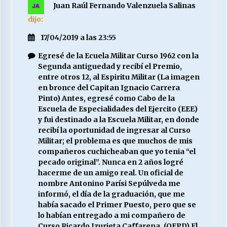
Juan Raúl Fernando Valenzuela Salinas
dijo:
17/04/2019 a las 23:55
Egresé de la Ecuela Militar Curso 1962 con la
Segunda antiguedad y recibí el Premio,
entre otros 12, al Espiritu Militar (La imagen
en bronce del Capitan Ignacio Carrera
Pinto) Antes, egresé como Cabo de la
Escuela de Especialidades del Ejercito (EEE)
y fui destinado a la Escuela Militar, en donde
recibí la oportunidad de ingresar al Curso
Militar; el problema es que muchos de mis
compañeros cuchicheaban que yo tenia “el
pecado original”. Nunca en 2 años logré
hacerme de un amigo real. Un oficial de
nombre Antonino Parísi Sepúlveda me
informó, el día de la graduación, que me
había sacado el Primer Puesto, pero que se
lo habían entregado a mi compañero de
Curso Ricardo Izurieta Caffarena, (QEPD) El