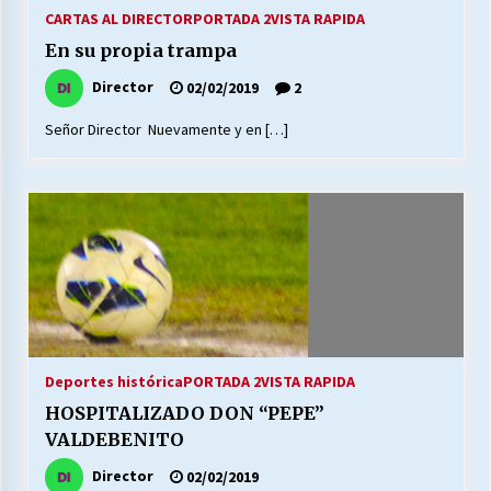
27/07/2026
CARTAS AL DIRECTOR
PORTADA 2
VISTA RAPIDA
En su propia trampa
MUNICIPALIDAD, TRABAJADORES, CLIMA
LABORAL:
Director
02/02/2019
2
13/07/2026
Señor Director Nuevamente y en […]
Escuela hospitalaria El Carmen de Maipu.
25/06/2026
¿Qué habrían dicho?
23/06/2026
VOLVER A SER ALTERNATIVA
Deportes histórica
PORTADA 2
VISTA RAPIDA
16/06/2026
HOSPITALIZADO DON “PEPE”
VALDEBENITO
MUNICIPALIDADES, HONORARIOS, DESPIDOS
Director
02/02/2019
28/05/2026