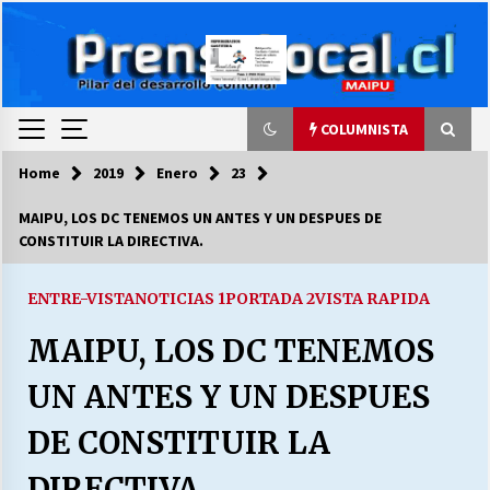
Skip
to
content
COLUMNISTA
Home
2019
Enero
23
COLUMNISTA
MAIPU, LOS DC TENEMOS UN ANTES Y UN DESPUES DE
CONSTITUIR LA DIRECTIVA.
Ya se ordenaron las cuentas de luz… ¿Y
cuándo van a bajar?
03/08/2026
ENTRE-VISTA
NOTICIAS 1
PORTADA 2
VISTA RAPIDA
MAIPU, LOS DC TENEMOS
LA DC POR SIEMPRE.RECORDANDO 69 AÑOS DE
HISTORIA
UN ANTES Y UN DESPUES
28/07/2026
DE CONSTITUIR LA
“ORGULLOSOS DE SER DC” SALUDA EL
CUMPLEAÑOS 69
DIRECTIVA.