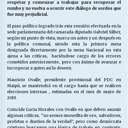
respetar y comenzar a trabajar para recuperar el
rumbo y no vuelva a ocurrir este diálogo de sordos que
fue muy perjudicial.
Releyendo la Rerum Novarum a 135 años. “La
cuestión social hoy”.
El paso político logrado trás esta reunión efectuada en la
16/05/2026
sede parlamentaria del camarada diputado Gabriel Silber,
según mi punto de vista, marca un antes y un después en
la política comunal, siendo esta la primera mesa
S.O.S. a los ricos, Save Our Souls (Salvar
Nuestras Almas)
designada directamente por la mesa Nacional no esta
30/04/2026
ajena a las criticas, haciéndose cargo de los errores
cometidos anteriormente, pero con ánimo de avanzar e
incorporar a quien así lo deseen.
¿Asesores con doble sueldo?
18/04/2026
Mauricio Ovalle, presidente provisional del PDC en
Maipú, se mantendrá en el cargo hasta que se realicen
elecciones internas , estimadas en el mes de mayo de
Chile y sus segmentos de la riqueza
2019.
06/04/2026
Coincide Lucia Morales con Ovalle en que deben asumir
algunas criticas, “no somos monedita de oro, salvadores,
profetas o dueños de la verdad”, pero como demócrata
cristiano buscamos una lógica de trabajo en conjunto,