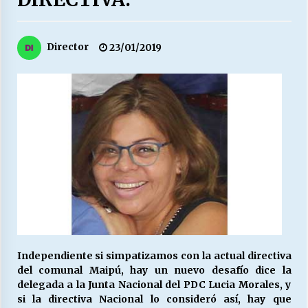
27/07/2026
MUNICIPALIDAD, TRABAJADORES, CLIMA
Director
23/01/2019
LABORAL:
13/07/2026
Escuela hospitalaria El Carmen de Maipu.
25/06/2026
¿Qué habrían dicho?
23/06/2026
VOLVER A SER ALTERNATIVA
16/06/2026
Independiente si simpatizamos con la actual directiva
del comunal Maipú, hay un nuevo desafío dice la
delegada a la Junta Nacional del PDC Lucia Morales, y
MUNICIPALIDADES, HONORARIOS, DESPIDOS
si la directiva Nacional lo consideró así, hay que
28/05/2026