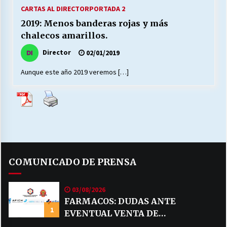
27/07/2026
CARTAS AL DIRECTOR
PORTADA 2
2019: Menos banderas rojas y más
MUNICIPALIDAD, TRABAJADORES, CLIMA
chalecos amarillos.
LABORAL:
13/07/2026
Director
02/01/2019
Aunque este año 2019 veremos […]
Escuela hospitalaria El Carmen de Maipu.
25/06/2026
¿Qué habrían dicho?
23/06/2026
COMUNICADO DE PRENSA
VOLVER A SER ALTERNATIVA
16/06/2026
03/08/2026
FARMACOS: DUDAS ANTE
1
EVENTUAL VENTA DE
MUNICIPALIDADES, HONORARIOS, DESPIDOS
28/05/2026
MEDICAMENTOS POR MERCADO