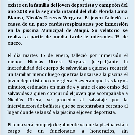
existe en la familia del joven deportista y campeón del
año 2018 en la segunda infantil del club Florida Loma
Blanca, Nicolás Utreras Vergara. El joven falleció a
Releyendo la Rerum Novarum a 135 años. “La
causa de un paro cardiorrespiratorios por inmersión
cuestión social hoy”.
en la piscina Municipal de Maipú. Su velatorio se
16/05/2026
realiza a partir de media tarde le miércoles 15 de
enero.
S.O.S. a los ricos, Save Our Souls (Salvar
Nuestras Almas)
El día martes 15 de enero, falleció por inmersión el
30/04/2026
menor Nicolás Utrera Vergara (q.e.p.d.)ante la
incredulidad del cuerpo de salvavidas a quienes recurrió
¿Asesores con doble sueldo?
un familiar menor luego que tras lanzarse a la piscina el
18/04/2026
joven deportista no emergiera. Aseveran que tras largos
minutos, estimados en más de 4 y ante el caso omiso del
salvavidas a quien concurrió el joven que acompañaba a
Nicolás Utrera, se procedió al salvataje por la
Chile y sus segmentos de la riqueza
intervinieron de bañistas que se encontraban cercano al
06/04/2026
lugar donde se lanzó a la piscina el joven deportista.
El tema será complejo legalmente ya que la piscina está a
cargo de un funcionario a honorarios, sin