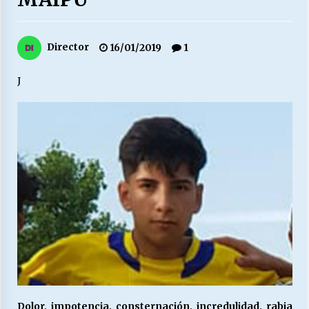
27/07/2026
MUNICIPALIDAD, TRABAJADORES, CLIMA
Director
16/01/2019
1
LABORAL:
13/07/2026
J
Escuela hospitalaria El Carmen de Maipu.
25/06/2026
¿Qué habrían dicho?
23/06/2026
VOLVER A SER ALTERNATIVA
16/06/2026
MUNICIPALIDADES, HONORARIOS, DESPIDOS
28/05/2026
Dolor, impotencia, consternación, incredulidad, rabia