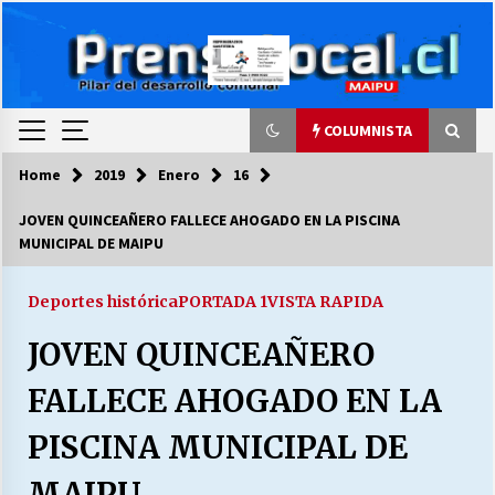
Skip
to
content
COLUMNISTA
Home
2019
Enero
16
COLUMNISTA
JOVEN QUINCEAÑERO FALLECE AHOGADO EN LA PISCINA
MUNICIPAL DE MAIPU
Ya se ordenaron las cuentas de luz… ¿Y
cuándo van a bajar?
03/08/2026
Deportes histórica
PORTADA 1
VISTA RAPIDA
JOVEN QUINCEAÑERO
LA DC POR SIEMPRE.RECORDANDO 69 AÑOS DE
HISTORIA
FALLECE AHOGADO EN LA
28/07/2026
PISCINA MUNICIPAL DE
“ORGULLOSOS DE SER DC” SALUDA EL
CUMPLEAÑOS 69
MAIPU