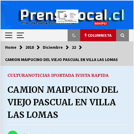
Skip
to
content
COLUMNISTA
Home
2018
Diciembre
22
COLUMNISTA
CAMION MAIPUCINO DEL VIEJO PASCUAL EN VILLA LAS LOMAS
Ya se ordenaron las cuentas de luz… ¿Y
cuándo van a bajar?
CULTURA
NOTICIAS 1
PORTADA 1
VISTA RAPIDA
03/08/2026
CAMION MAIPUCINO DEL
LA DC POR SIEMPRE.RECORDANDO 69 AÑOS DE
VIEJO PASCUAL EN VILLA
HISTORIA
28/07/2026
LAS LOMAS
“ORGULLOSOS DE SER DC” SALUDA EL
CUMPLEAÑOS 69