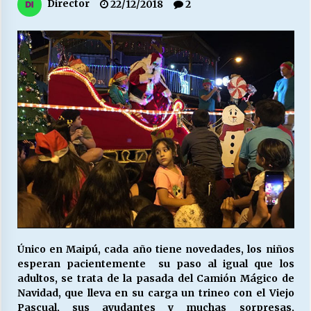
27/07/2026
Director
22/12/2018
2
MUNICIPALIDAD, TRABAJADORES, CLIMA
LABORAL:
13/07/2026
Escuela hospitalaria El Carmen de Maipu.
25/06/2026
¿Qué habrían dicho?
23/06/2026
VOLVER A SER ALTERNATIVA
16/06/2026
Único en Maipú, cada año tiene novedades, los niños
esperan pacientemente su paso al igual que los
adultos, se trata de la pasada del Camión Mágico de
MUNICIPALIDADES, HONORARIOS, DESPIDOS
Navidad, que lleva en su carga un trineo con el Viejo
28/05/2026
Pascual, sus ayudantes y muchas sorpresas,