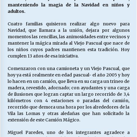
manteniendo la magia de la Navidad en niños y
adultos.
Releyendo la Rerum Novarum a 135 años. “La
Cuatro familias quisieron realizar algo nuevo para
cuestión social hoy”.
Navidad, que llamara a la unión, dejara por algunos
16/05/2026
momentos las rencillas, las animosidades entre vecinos y
mantener la mágica mirada al Viejo Pascual que nace de
S.O.S. a los ricos, Save Our Souls (Salvar
los niños cuyos padres mantienen esta tradición. Hoy
Nuestras Almas)
cumplen 13 años de esa iniciativa.
30/04/2026
Comenzaron con una camioneta y un Viejo Pascual, que
hoy ya está realmente en edad pascual- el año 2005 y hoy
¿Asesores con doble sueldo?
lo hacen en un camión, que lleva en su carga un trineo de
18/04/2026
madera, revestido, adornado; con ayudantes y una carga
de ilusiones que logran captar un largo recorrido de 3,4
kilómetros con 4 estaciones o paradas del camión,
Chile y sus segmentos de la riqueza
recorrido que demora una hora por los alrededores de la
06/04/2026
Vila las Lomas y otras aledañas que han solicitado la
extensión de este Camión Mágico.
Miguel Paredes, uno de los integrantes agradece a