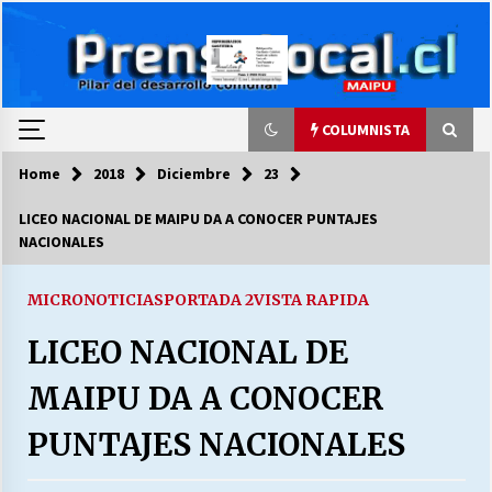
Skip
to
content
COLUMNISTA
Home
2018
Diciembre
23
COLUMNISTA
LICEO NACIONAL DE MAIPU DA A CONOCER PUNTAJES
NACIONALES
Ya se ordenaron las cuentas de luz… ¿Y
cuándo van a bajar?
03/08/2026
MICRONOTICIAS
PORTADA 2
VISTA RAPIDA
LICEO NACIONAL DE
LA DC POR SIEMPRE.RECORDANDO 69 AÑOS DE
HISTORIA
MAIPU DA A CONOCER
28/07/2026
PUNTAJES NACIONALES
“ORGULLOSOS DE SER DC” SALUDA EL
CUMPLEAÑOS 69