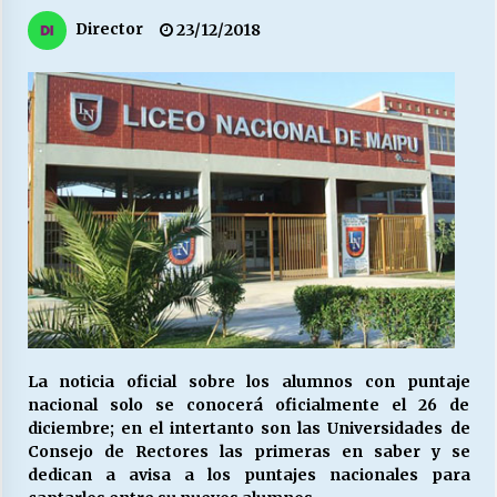
27/07/2026
Director
23/12/2018
MUNICIPALIDAD, TRABAJADORES, CLIMA
LABORAL:
13/07/2026
Escuela hospitalaria El Carmen de Maipu.
25/06/2026
¿Qué habrían dicho?
23/06/2026
VOLVER A SER ALTERNATIVA
La noticia oficial sobre los alumnos con puntaje
16/06/2026
nacional solo se conocerá oficialmente el 26 de
diciembre; en el intertanto son las Universidades de
Consejo de Rectores las primeras en saber y se
MUNICIPALIDADES, HONORARIOS, DESPIDOS
dedican a avisa a los puntajes nacionales para
28/05/2026