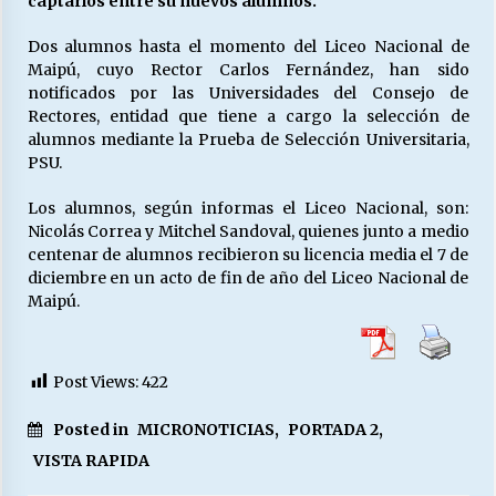
captarlos entre su nuevos alumnos.
Dos alumnos hasta el momento del Liceo Nacional de
Maipú, cuyo Rector Carlos Fernández, han sido
Releyendo la Rerum Novarum a 135 años. “La
cuestión social hoy”.
notificados por las Universidades del Consejo de
16/05/2026
Rectores, entidad que tiene a cargo la selección de
alumnos mediante la Prueba de Selección Universitaria,
PSU.
S.O.S. a los ricos, Save Our Souls (Salvar
Nuestras Almas)
Los alumnos, según informas el Liceo Nacional, son:
30/04/2026
Nicolás Correa y Mitchel Sandoval, quienes junto a medio
centenar de alumnos recibieron su licencia media el 7 de
¿Asesores con doble sueldo?
diciembre en un acto de fin de año del Liceo Nacional de
18/04/2026
Maipú.
Chile y sus segmentos de la riqueza
Post Views:
422
06/04/2026
Posted in
MICRONOTICIAS
,
PORTADA 2
,
VISTA RAPIDA