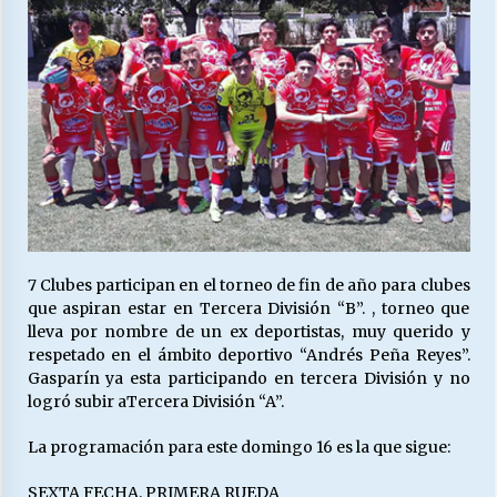
Releyendo la Rerum Novarum a 135 años. “La
cuestión social hoy”.
16/05/2026
S.O.S. a los ricos, Save Our Souls (Salvar
Nuestras Almas)
30/04/2026
¿Asesores con doble sueldo?
7 Clubes participan en el torneo de fin de año para clubes
18/04/2026
que aspiran estar en Tercera División “B”. , torneo que
lleva por nombre de un ex deportistas, muy querido y
respetado en el ámbito deportivo “Andrés Peña Reyes”.
Chile y sus segmentos de la riqueza
Gasparín ya esta participando en tercera División y no
06/04/2026
logró subir aTercera División “A”.
La programación para este domingo 16 es la que sigue:
SEXTA FECHA, PRIMERA RUEDA