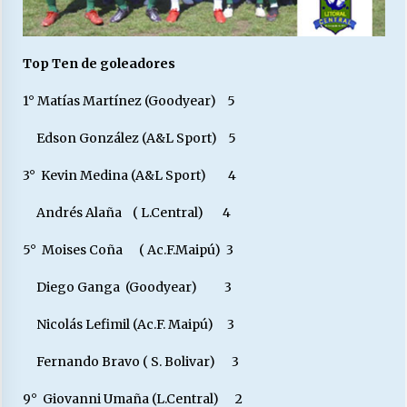
Top Ten de goleadores
1° Matías Martínez (Goodyear) 5
Edson González (A&L Sport) 5
3° Kevin Medina (A&L Sport) 4
Andrés Alaña ( L.Central) 4
5° Moises Coña ( Ac.F.Maipú) 3
Diego Ganga (Goodyear) 3
Nicolás Lefimil (Ac.F. Maipú) 3
Fernando Bravo ( S. Bolivar) 3
9° Giovanni Umaña (L.Central) 2