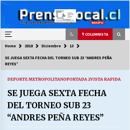
Skip
to
content
COLUMNISTA
Home
2018
Diciembre
13
COLUMNISTA
SE JUEGA SEXTA FECHA DEL TORNEO SUB 23 “ANDRES PEÑA
REYES”
Ya se ordenaron las cuentas de luz… ¿Y
cuándo van a bajar?
03/08/2026
DEPORTE METROPOLITANO
PORTADA 2
VISTA RAPIDA
SE JUEGA SEXTA FECHA
LA DC POR SIEMPRE.RECORDANDO 69 AÑOS DE
HISTORIA
DEL TORNEO SUB 23
28/07/2026
“ANDRES PEÑA REYES”
“ORGULLOSOS DE SER DC” SALUDA EL
CUMPLEAÑOS 69