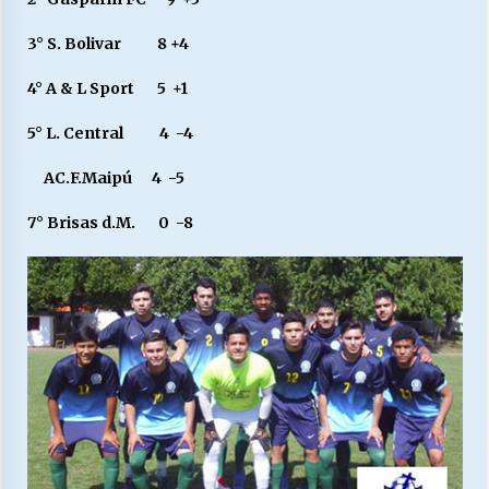
3° S. Bolivar 8 +4
4° A & L Sport 5 +1
5° L. Central 4 -4
AC.F.Maipú 4 -5
7° Brisas d.M. 0 -8