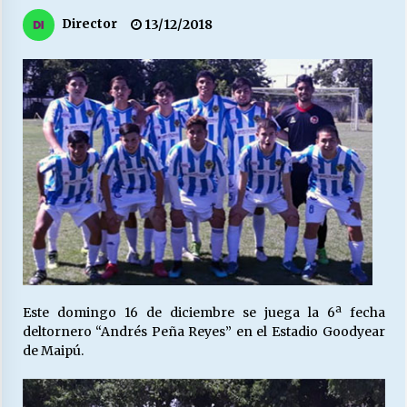
27/07/2026
Director
13/12/2018
MUNICIPALIDAD, TRABAJADORES, CLIMA
LABORAL:
13/07/2026
Escuela hospitalaria El Carmen de Maipu.
25/06/2026
¿Qué habrían dicho?
23/06/2026
VOLVER A SER ALTERNATIVA
Este domingo 16 de diciembre se juega la 6ª fecha
16/06/2026
deltornero “Andrés Peña Reyes” en el Estadio Goodyear
de Maipú.
MUNICIPALIDADES, HONORARIOS, DESPIDOS
28/05/2026