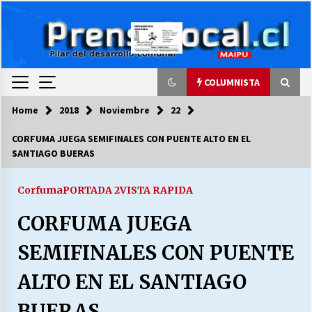
Skip
to
content
COLUMNISTA
Home
2018
Noviembre
22
COLUMNISTA
CORFUMA JUEGA SEMIFINALES CON PUENTE ALTO EN EL
SANTIAGO BUERAS
Ya se ordenaron las cuentas de luz… ¿Y
cuándo van a bajar?
03/08/2026
Corfuma
PORTADA 2
VISTA RAPIDA
CORFUMA JUEGA
LA DC POR SIEMPRE.RECORDANDO 69 AÑOS DE
HISTORIA
SEMIFINALES CON PUENTE
28/07/2026
ALTO EN EL SANTIAGO
“ORGULLOSOS DE SER DC” SALUDA EL
CUMPLEAÑOS 69
BUERAS