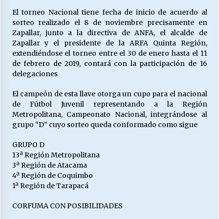
El torneo Nacional tiene fecha de inicio de acuerdo al
sorteo realizado el 8 de noviembre precisamente en
Releyendo la Rerum Novarum a 135 años. “La
Zapallar, junto a la directiva de ANFA, el alcalde de
cuestión social hoy”.
Zapallar y el presidente de la ARFA Quinta Región,
16/05/2026
extendiéndose el torneo entre el 30 de enero hasta el 11
de febrero de 2019, contará con la participación de 16
delegaciones
S.O.S. a los ricos, Save Our Souls (Salvar
Nuestras Almas)
El campeón de esta llave otorga un cupo para el nacional
30/04/2026
de Fútbol Juvenil representando a la Región
Metropolitana, Campeonato Nacional, integrándose al
¿Asesores con doble sueldo?
grupo “D” cuyo sorteo queda conformado como sigue
18/04/2026
GRUPO D
13ª Región Metropolitana
Chile y sus segmentos de la riqueza
3ª Región de Atacama
06/04/2026
4ª Región de Coquimbo
1ª Región de Tarapacá
CORFUMA CON POSIBILIDADES