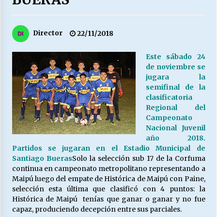
27/07/2026
MUNICIPALIDAD, TRABAJADORES, CLIMA
Director
22/11/2018
LABORAL:
13/07/2026
Este sábado 24
de noviembre se
Escuela hospitalaria El Carmen de Maipu.
jugara la
25/06/2026
semifinal de la
clasificatoria
Regional del
¿Qué habrían dicho?
Campeonato
23/06/2026
Nacional Juvenil
año 2018.
Partidos se jugaran en el Estadio Municipal de
Santiago Bueras
Solo la selección sub 17 de la Corfuma
VOLVER A SER ALTERNATIVA
continua en campeonato metropolitano representando a
16/06/2026
Maipú luego del empate de Histórica de Maipú con Paine,
selección esta última que clasificó con 4 puntos: la
Histórica de Maipú tenías que ganar o ganar y no fue
MUNICIPALIDADES, HONORARIOS, DESPIDOS
capaz, produciendo decepción entre sus parciales.
28/05/2026