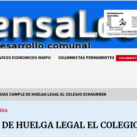
VISOS ECONOMICOS MAIPU
COLUMNISTAS PERMANENTES
COLUMNIST
DIAS CUMPLE DE HUELGA LEGAL EL COLEGIO ECHAURREN
IDA
LA DC POR SIEMPRE.RECORDANDO
69 AÑOS DE HISTORIA
 DE HUELGA LEGAL EL COLEG
28/07/2026