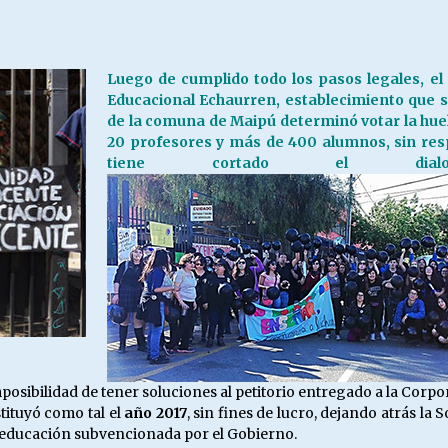
Escuela hospitalaria El Carmen de
Maipu.
25/06/2026
Luego de cumplido todo los pasos legales, el
Educacional Echaurren, establecimiento que se
MUNICIPALIDADES, HONORARIOS,
de la comuna de Maipú determinó votar la hue
DESPIDOS
20 profesores y más de 400 alumnos, sin re
28/05/2026
tiene cortado el dial
¿Asesores con doble sueldo?
18/04/2026
posibilidad de tener soluciones al petitorio entregado a la Corpo
ituyó como tal el
año 2017
, sin fines de lucro, dejando atrás l
la educación subvencionada por el Gobierno.