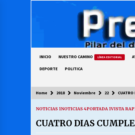
Skip
to
content
INICIO
NUESTRO CAMINO
A
LÍNEA EDITORIAL
DEPORTE
POLITICA
Home
2018
Noviembre
22
CUATRO 
COLUMNISTA
NOTICIAS 1
NOTICIAS 4
PORTADA 1
VISTA RAP
Ya se ordenaron las cuentas de
luz… ¿Y cuándo van a bajar?
CUATRO DIAS CUMPLE
03/08/2026