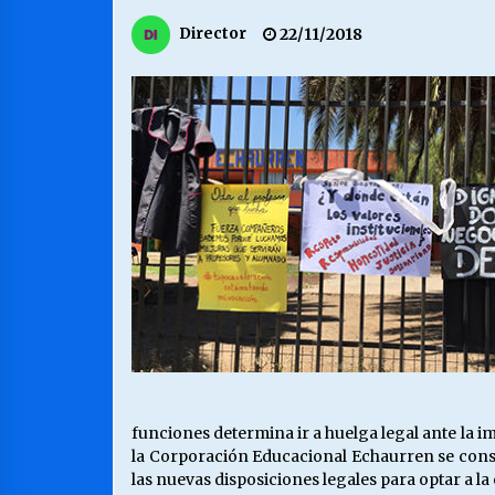
MUNICIPALIDAD, TRABAJADORES,
Director
22/11/2018
CLIMA LABORAL:
13/07/2026
VOLVER A SER ALTERNATIVA
16/06/2026
S.O.S. a los ricos, Save Our Souls
(Salvar Nuestras Almas)
30/04/2026
funciones determina ir a huelga legal ante la im
la Corporación Educacional Echaurren se const
las nuevas disposiciones legales para optar a 