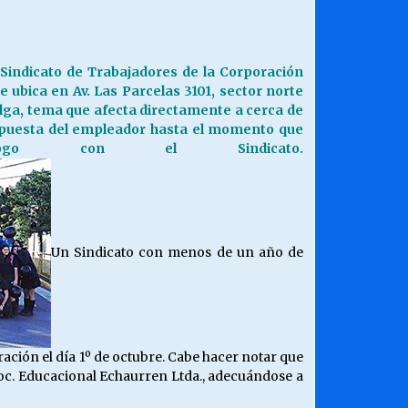
¿Qué habrían dicho?
23/06/2026
 Sindicato de Trabajadores de la Corporación
 ubica en Av. Las Parcelas 3101, sector norte
Releyendo la Rerum Novarum a 135
lga, tema que afecta directamente a cerca de
años. “La cuestión social hoy”.
spuesta del empleador hasta el momento que
16/05/2026
ogo con el Sindicato.
Chile y sus segmentos de la riqueza
06/04/2026
Un Sindicato con menos de un año de
ración el día 1º de octubre. Cabe hacer notar que
a Soc. Educacional Echaurren Ltda., adecuándose a