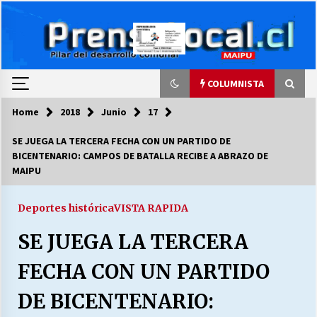
Skip
to
content
COLUMNISTA
Home
2018
Junio
17
COLUMNISTA
SE JUEGA LA TERCERA FECHA CON UN PARTIDO DE
BICENTENARIO: CAMPOS DE BATALLA RECIBE A ABRAZO DE
Ya se ordenaron las cuentas de luz… ¿Y
MAIPU
cuándo van a bajar?
03/08/2026
Deportes histórica
VISTA RAPIDA
LA DC POR SIEMPRE.RECORDANDO 69 AÑOS DE
SE JUEGA LA TERCERA
HISTORIA
28/07/2026
FECHA CON UN PARTIDO
“ORGULLOSOS DE SER DC” SALUDA EL
DE BICENTENARIO:
CUMPLEAÑOS 69