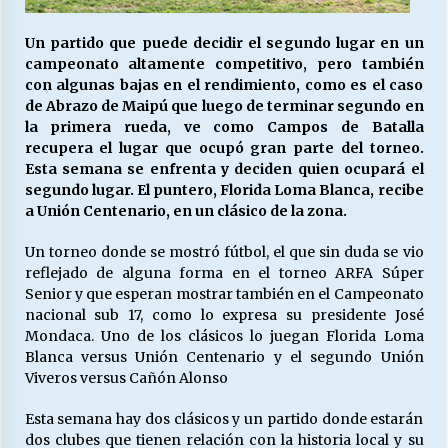
Un partido que puede decidir el segundo lugar en un
campeonato altamente competitivo, pero también
Releyendo la Rerum Novarum a 135 años. “La
cuestión social hoy”.
con algunas bajas en el rendimiento, como es el caso
16/05/2026
de Abrazo de Maipú que luego de terminar segundo en
la primera rueda, ve como Campos de Batalla
recupera el lugar que ocupó gran parte del torneo.
S.O.S. a los ricos, Save Our Souls (Salvar
Esta semana se enfrenta y deciden quien ocupará el
Nuestras Almas)
segundo lugar. El puntero, Florida Loma Blanca, recibe
30/04/2026
a Unión Centenario, en un clásico de la zona.
¿Asesores con doble sueldo?
Un torneo donde se mostró fútbol, el que sin duda se vio
18/04/2026
reflejado de alguna forma en el torneo ARFA Súper
Senior y que esperan mostrar también en el Campeonato
nacional sub 17, como lo expresa su presidente José
Mondaca. Uno de los clásicos lo juegan Florida Loma
Chile y sus segmentos de la riqueza
Blanca versus Unión Centenario y el segundo Unión
06/04/2026
Viveros versus Cañón Alonso
Esta semana hay dos clásicos y un partido donde estarán
dos clubes que tienen relación con la historia local y su