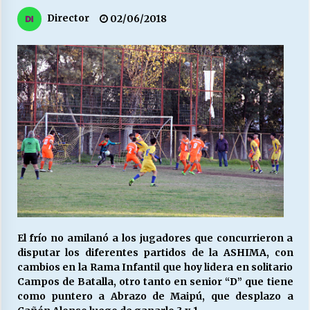
27/07/2026
Director
02/06/2018
MUNICIPALIDAD, TRABAJADORES, CLIMA
LABORAL:
13/07/2026
Escuela hospitalaria El Carmen de Maipu.
25/06/2026
¿Qué habrían dicho?
23/06/2026
VOLVER A SER ALTERNATIVA
El frío no amilanó a los jugadores que concurrieron a
16/06/2026
disputar los diferentes partidos de la ASHIMA, con
cambios en la Rama Infantil que hoy lidera en solitario
Campos de Batalla, otro tanto en senior “D” que tiene
MUNICIPALIDADES, HONORARIOS, DESPIDOS
como puntero a Abrazo de Maipú, que desplazo a
28/05/2026