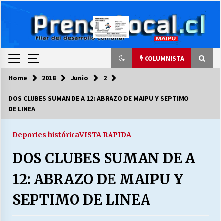
Skip
to
content
COLUMNISTA
Home
2018
Junio
2
COLUMNISTA
DOS CLUBES SUMAN DE A 12: ABRAZO DE MAIPU Y SEPTIMO
DE LINEA
Ya se ordenaron las cuentas de luz… ¿Y
cuándo van a bajar?
03/08/2026
Deportes histórica
VISTA RAPIDA
DOS CLUBES SUMAN DE A
LA DC POR SIEMPRE.RECORDANDO 69 AÑOS DE
HISTORIA
12: ABRAZO DE MAIPU Y
28/07/2026
SEPTIMO DE LINEA
“ORGULLOSOS DE SER DC” SALUDA EL
CUMPLEAÑOS 69