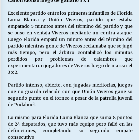
Cañón Alonso luego de ganarlo 3 x 1
Excelente partido entre los primeras infantiles de Florida
Loma Blanca y Unión Viveros, partido que estaba
Releyendo la Rerum Novarum a 135 años. “La
cuestión social hoy”.
empatado 5 minutos antes del término del partido y que
16/05/2026
se puso en ventaja Viveros mediante un contra ataque.
Luego Florida empató un minuto antes del término del
partido mientras gente de Viveros reclamaba que se jugó
S.O.S. a los ricos, Save Our Souls (Salvar
más tiempo, pero el árbitro contabilizó los minutos
Nuestras Almas)
perdidos por problemas de calambres que
30/04/2026
experimentaron jugadores de Viveros luego de marcar el
3 x 2.
¿Asesores con doble sueldo?
18/04/2026
Partido intenso, abierto, con jugadas meritorias, juegos
que no guarda relación con que Unión Viveros gane su
segundo punto en el torneo a pesar de la patrulla juvenil
de Pudahuel.
Chile y sus segmentos de la riqueza
06/04/2026
Lo mismo para Florida Loma Blanca que suma 8 puntos
de 24 disputados, que tuvo más equipo pero falló en las
definiciones, completando su segundo empate
consecutivo.