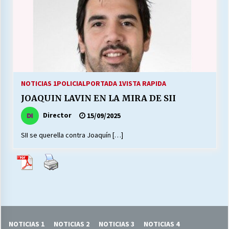
27/07/2026
MUNICIPALIDAD, TRABAJADORES, CLIMA
LABORAL:
13/07/2026
Escuela hospitalaria El Carmen de Maipu.
NOTICIAS 1
POLICIAL
PORTADA 1
VISTA RAPIDA
25/06/2026
JOAQUIN LAVIN EN LA MIRA DE SII
Director
15/09/2025
¿Qué habrían dicho?
23/06/2026
SII se querella contra Joaquín […]
VOLVER A SER ALTERNATIVA
16/06/2026
MUNICIPALIDADES, HONORARIOS, DESPIDOS
NOTICIAS 1
NOTICIAS 2
NOTICIAS 3
NOTICIAS 4
28/05/2026