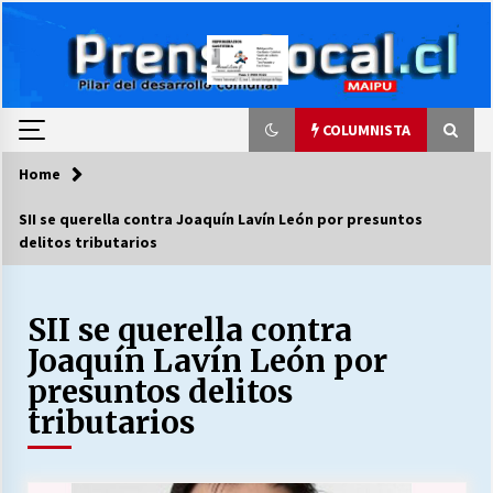
Skip
to
content
COLUMNISTA
Home
COLUMNISTA
SII se querella contra Joaquín Lavín León por presuntos
delitos tributarios
Ya se ordenaron las cuentas de luz… ¿Y
cuándo van a bajar?
03/08/2026
SII se querella contra
Joaquín Lavín León por
LA DC POR SIEMPRE.RECORDANDO 69 AÑOS DE
HISTORIA
presuntos delitos
28/07/2026
tributarios
“ORGULLOSOS DE SER DC” SALUDA EL
CUMPLEAÑOS 69