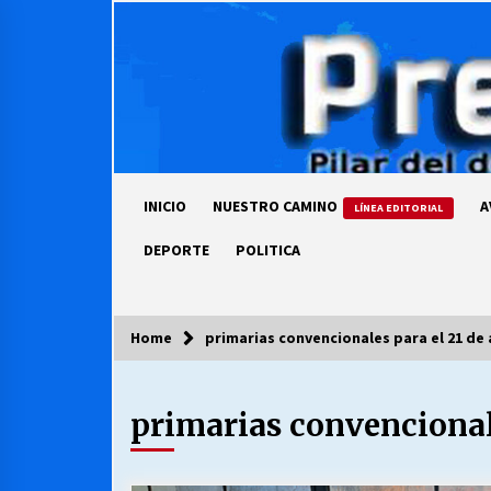
Skip
to
content
INICIO
NUESTRO CAMINO
A
LÍNEA EDITORIAL
DEPORTE
POLITICA
Home
primarias convencionales para el 21 de
COLUMNISTA
primarias convencionale
Ya se ordenaron las cuentas de
luz… ¿Y cuándo van a bajar?
03/08/2026