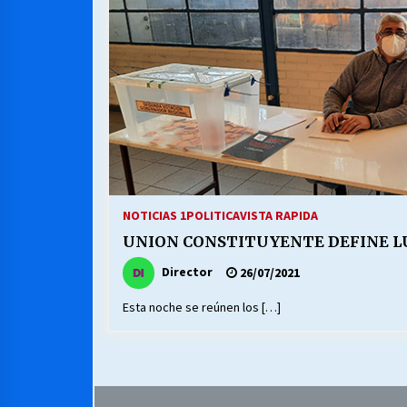
MUNICIPALIDAD, TRABAJADORES,
CLIMA LABORAL:
13/07/2026
VOLVER A SER ALTERNATIVA
16/06/2026
S.O.S. a los ricos, Save Our Souls
(Salvar Nuestras Almas)
NOTICIAS 1
POLITICA
VISTA RAPIDA
30/04/2026
UNION CONSTITUYENTE DEFINE L
Director
26/07/2021
Esta noche se reúnen los […]