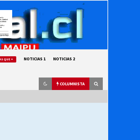
NOTICIAS 1
NOTICIAS 2
AS QUE +
COLUMNISTA
“ORGULLOSOS DE SER DC” SALUDA
EL CUMPLEAÑOS 69
27/07/2026