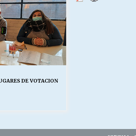
Escuela hospitalaria El Carmen de
Maipu.
25/06/2026
MUNICIPALIDADES, HONORARIOS,
DESPIDOS
28/05/2026
¿Asesores con doble sueldo?
18/04/2026
UGARES DE VOTACION