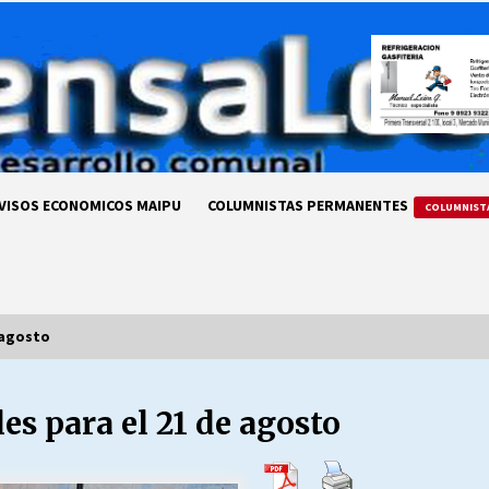
VISOS ECONOMICOS MAIPU
COLUMNISTAS PERMANENTES
COLUMNIST
 agosto
s para el 21 de agosto
LA DC POR SIEMPRE.RECORDANDO
69 AÑOS DE HISTORIA
28/07/2026