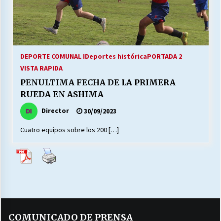
27/07/2026
MUNICIPALIDAD, TRABAJADORES, CLIMA
LABORAL:
13/07/2026
DEPORTE COMUNAL I
Deportes histórica
PORTADA 2
VISTA RAPIDA
Escuela hospitalaria El Carmen de Maipu.
PENULTIMA FECHA DE LA PRIMERA
25/06/2026
RUEDA EN ASHIMA
Director
30/09/2023
¿Qué habrían dicho?
23/06/2026
Cuatro equipos sobre los 200 […]
VOLVER A SER ALTERNATIVA
16/06/2026
MUNICIPALIDADES, HONORARIOS, DESPIDOS
COMUNICADO DE PRENSA
28/05/2026