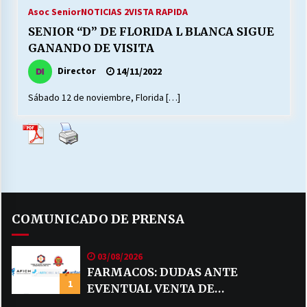
27/07/2026
Asoc Senior
NOTICIAS 2
VISTA RAPIDA
SENIOR “D” DE FLORIDA L BLANCA SIGUE
MUNICIPALIDAD, TRABAJADORES, CLIMA
GANANDO DE VISITA
LABORAL:
13/07/2026
Director
14/11/2022
Sábado 12 de noviembre, Florida […]
Escuela hospitalaria El Carmen de Maipu.
25/06/2026
¿Qué habrían dicho?
23/06/2026
COMUNICADO DE PRENSA
VOLVER A SER ALTERNATIVA
16/06/2026
03/08/2026
FARMACOS: DUDAS ANTE
1
EVENTUAL VENTA DE
MUNICIPALIDADES, HONORARIOS, DESPIDOS
28/05/2026
MEDICAMENTOS POR MERCADO