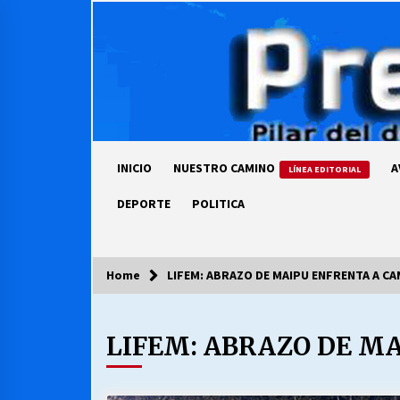
Skip
to
content
INICIO
NUESTRO CAMINO
A
LÍNEA EDITORIAL
DEPORTE
POLITICA
Home
LIFEM: ABRAZO DE MAIPU ENFRENTA A C
COLUMNISTA
LIFEM: ABRAZO DE M
Ya se ordenaron las cuentas de
luz… ¿Y cuándo van a bajar?
03/08/2026