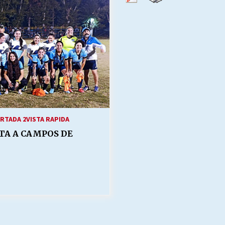
Escuela hospitalaria El Carmen de
Maipu.
25/06/2026
MUNICIPALIDADES, HONORARIOS,
DESPIDOS
28/05/2026
¿Asesores con doble sueldo?
18/04/2026
RTADA 2
VISTA RAPIDA
TA A CAMPOS DE