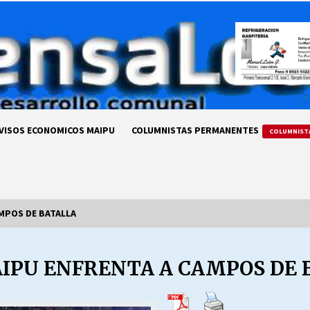
VISOS ECONOMICOS MAIPU
COLUMNISTAS PERMANENTES
COLUMNIST
AMPOS DE BATALLA
AIPU ENFRENTA A CAMPOS DE 
LA DC POR SIEMPRE.RECORDANDO
69 AÑOS DE HISTORIA
28/07/2026