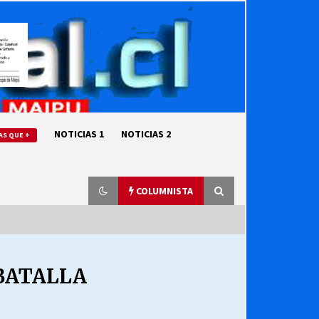
NOTICIAS 1
NOTICIAS 2
AS QUE +
COLUMNISTA
BATALLA
“ORGULLOSOS DE SER DC” SALUDA
EL CUMPLEAÑOS 69
27/07/2026