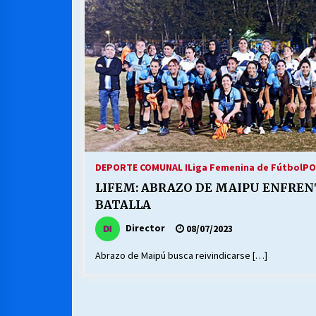
MUNICIPALIDAD, TRABAJADORES,
CLIMA LABORAL:
13/07/2026
VOLVER A SER ALTERNATIVA
16/06/2026
S.O.S. a los ricos, Save Our Souls
(Salvar Nuestras Almas)
DEPORTE COMUNAL I
Liga Femenina de Fútbol
PO
30/04/2026
LIFEM: ABRAZO DE MAIPU ENFREN
BATALLA
Director
08/07/2023
Abrazo de Maipú busca reivindicarse […]