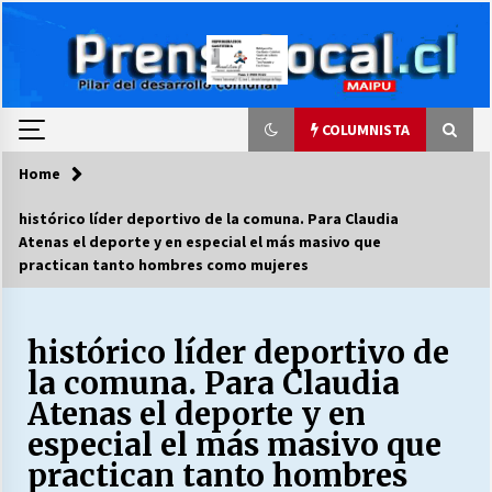
Skip
to
content
COLUMNISTA
Home
COLUMNISTA
histórico líder deportivo de la comuna. Para Claudia
Atenas el deporte y en especial el más masivo que
Ya se ordenaron las cuentas de luz… ¿Y
practican tanto hombres como mujeres
cuándo van a bajar?
03/08/2026
histórico líder deportivo de
LA DC POR SIEMPRE.RECORDANDO 69 AÑOS DE
HISTORIA
la comuna. Para Claudia
28/07/2026
Atenas el deporte y en
especial el más masivo que
“ORGULLOSOS DE SER DC” SALUDA EL
practican tanto hombres
CUMPLEAÑOS 69