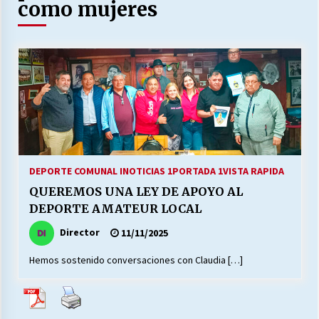
27/07/2026
como mujeres
MUNICIPALIDAD, TRABAJADORES, CLIMA
LABORAL:
13/07/2026
Escuela hospitalaria El Carmen de Maipu.
25/06/2026
¿Qué habrían dicho?
DEPORTE COMUNAL I
NOTICIAS 1
PORTADA 1
VISTA RAPIDA
23/06/2026
QUEREMOS UNA LEY DE APOYO AL
DEPORTE AMATEUR LOCAL
Director
11/11/2025
VOLVER A SER ALTERNATIVA
16/06/2026
Hemos sostenido conversaciones con Claudia […]
MUNICIPALIDADES, HONORARIOS, DESPIDOS
28/05/2026