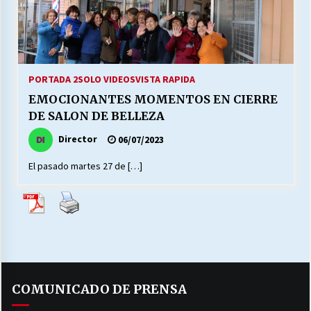
27/07/2026
MUNICIPALIDAD, TRABAJADORES, CLIMA
LABORAL:
13/07/2026
PORTADA 2
SOLO VIDEOS
VISTA RAPIDA
EMOCIONANTES MOMENTOS EN CIERRE
Escuela hospitalaria El Carmen de Maipu.
DE SALON DE BELLEZA
25/06/2026
Director
06/07/2023
El pasado martes 27 de […]
¿Qué habrían dicho?
23/06/2026
VOLVER A SER ALTERNATIVA
16/06/2026
COMUNICADO DE PRENSA
MUNICIPALIDADES, HONORARIOS, DESPIDOS
28/05/2026