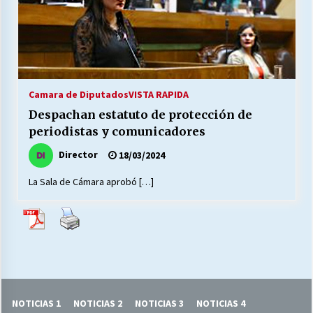
27/07/2026
MUNICIPALIDAD, TRABAJADORES, CLIMA
LABORAL:
13/07/2026
Camara de Diputados
VISTA RAPIDA
Escuela hospitalaria El Carmen de Maipu.
Despachan estatuto de protección de
25/06/2026
periodistas y comunicadores
Director
18/03/2024
¿Qué habrían dicho?
La Sala de Cámara aprobó […]
23/06/2026
VOLVER A SER ALTERNATIVA
16/06/2026
MUNICIPALIDADES, HONORARIOS, DESPIDOS
NOTICIAS 1
NOTICIAS 2
NOTICIAS 3
NOTICIAS 4
28/05/2026