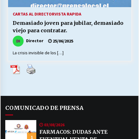
27/07/2026
CARTAS AL DIRECTOR
VISTA RAPIDA
MUNICIPALIDAD, TRABAJADORES, CLIMA
Demasiado joven para jubilar, demasiado
LABORAL:
13/07/2026
viejo para contratar.
Director
25/06/2025
Escuela hospitalaria El Carmen de Maipu.
25/06/2026
La crisis invisible de los […]
¿Qué habrían dicho?
23/06/2026
VOLVER A SER ALTERNATIVA
COMUNICADO DE PRENSA
16/06/2026
03/08/2026
MUNICIPALIDADES, HONORARIOS, DESPIDOS
FARMACOS: DUDAS ANTE
1
28/05/2026