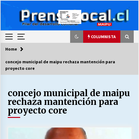
Skip
to
content
COLUMNISTA
Home
COLUMNISTA
concejo municipal de maipu rechaza mantención para
proyecto core
Ya se ordenaron las cuentas de luz… ¿Y
cuándo van a bajar?
03/08/2026
concejo municipal de maipu
rechaza mantención para
LA DC POR SIEMPRE.RECORDANDO 69 AÑOS DE
HISTORIA
proyecto core
28/07/2026
“ORGULLOSOS DE SER DC” SALUDA EL
CUMPLEAÑOS 69