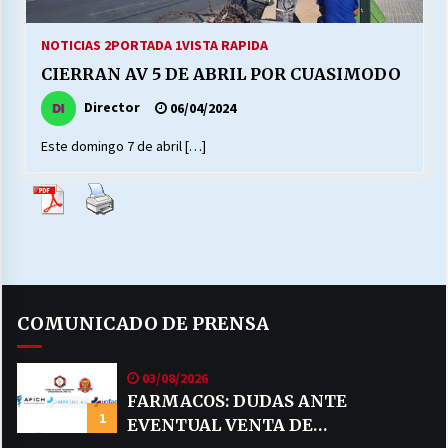
27/07/2026
NOTICIAS 2
PORTADA 1
VISTA RAPIDA
MUNICIPALIDAD, TRABAJADORES, CLIMA
CIERRAN AV 5 DE ABRIL POR CUASIMODO
LABORAL:
13/07/2026
Director
06/04/2024
Este domingo 7 de abril […]
Escuela hospitalaria El Carmen de Maipu.
25/06/2026
¿Qué habrían dicho?
23/06/2026
COMUNICADO DE PRENSA
VOLVER A SER ALTERNATIVA
16/06/2026
03/08/2026
FARMACOS: DUDAS ANTE
1
MUNICIPALIDADES, HONORARIOS, DESPIDOS
EVENTUAL VENTA DE
28/05/2026