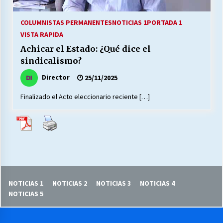
27/07/2026
COLUMNISTAS PERMANENTES
NOTICIAS 1
PORTADA 1
MUNICIPALIDAD, TRABAJADORES, CLIMA
VISTA RAPIDA
LABORAL:
13/07/2026
Achicar el Estado: ¿Qué dice el
sindicalismo?
Escuela hospitalaria El Carmen de Maipu.
Director
25/11/2025
25/06/2026
Finalizado el Acto eleccionario reciente […]
¿Qué habrían dicho?
23/06/2026
VOLVER A SER ALTERNATIVA
16/06/2026
NOTICIAS 1
NOTICIAS 2
NOTICIAS 3
NOTICIAS 4
NOTICIAS 5
MUNICIPALIDADES, HONORARIOS, DESPIDOS
28/05/2026