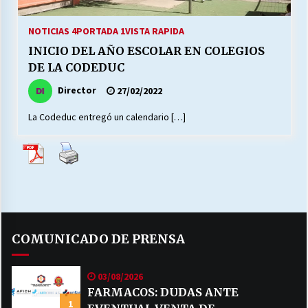
27/07/2026
NOTICIAS 4
PORTADA 1
VISTA RAPIDA
MUNICIPALIDAD, TRABAJADORES, CLIMA
INICIO DEL AÑO ESCOLAR EN COLEGIOS
LABORAL:
13/07/2026
DE LA CODEDUC
Director
27/02/2022
Escuela hospitalaria El Carmen de Maipu.
25/06/2026
La Codeduc entregó un calendario […]
¿Qué habrían dicho?
23/06/2026
VOLVER A SER ALTERNATIVA
COMUNICADO DE PRENSA
16/06/2026
03/08/2026
MUNICIPALIDADES, HONORARIOS, DESPIDOS
FARMACOS: DUDAS ANTE
1
28/05/2026