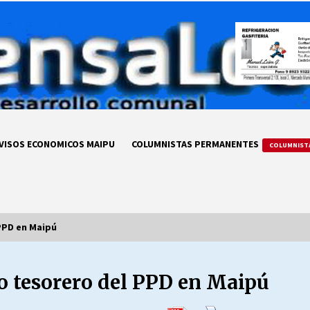
VISOS ECONOMICOS MAIPU
COLUMNISTAS PERMANENTES
COLUMNIST
 PPD en Maipú
vo tesorero del PPD en Maipú
LA DC POR SIEMPRE.RECORDANDO
69 AÑOS DE HISTORIA
28/07/2026