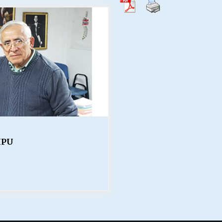
Escuela hospitalaria El Carmen de
Maipu.
25/06/2026
MUNICIPALIDADES, HONORARIOS,
DESPIDOS
28/05/2026
¿Asesores con doble sueldo?
18/04/2026
IPU