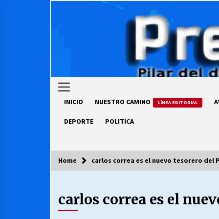
Skip
to
content
INICIO
NUESTRO CAMINO
A
LÍNEA EDITORIAL
DEPORTE
POLITICA
Home
carlos correa es el nuevo tesorero del
COLUMNISTA
carlos correa es el nue
Ya se ordenaron las cuentas de
luz… ¿Y cuándo van a bajar?
03/08/2026