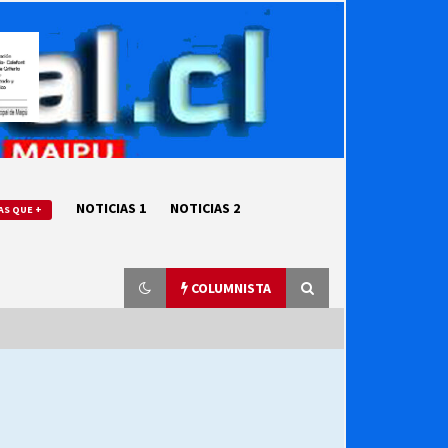
NOTICIAS 1
NOTICIAS 2
AS QUE +
COLUMNISTA
“ORGULLOSOS DE SER DC” SALUDA
EL CUMPLEAÑOS 69
27/07/2026