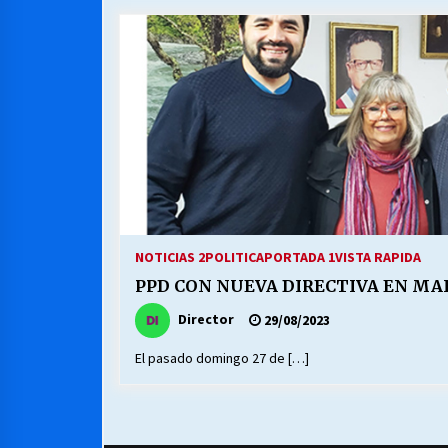
MUNICIPALIDAD, TRABAJADORES,
CLIMA LABORAL:
13/07/2026
VOLVER A SER ALTERNATIVA
16/06/2026
S.O.S. a los ricos, Save Our Souls
(Salvar Nuestras Almas)
NOTICIAS 2
POLITICA
PORTADA 1
VISTA RAPIDA
30/04/2026
PPD CON NUEVA DIRECTIVA EN MA
Director
29/08/2023
El pasado domingo 27 de […]