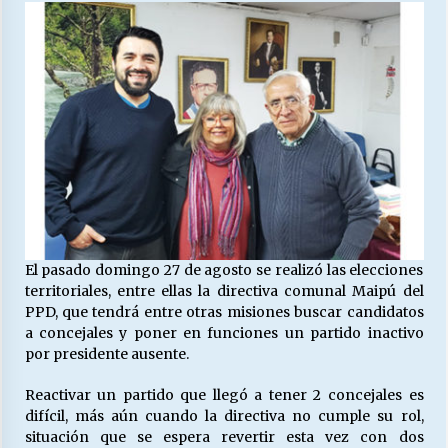
27/07/2026
MUNICIPALIDAD, TRABAJADORES, CLIMA
LABORAL:
13/07/2026
Escuela hospitalaria El Carmen de Maipu.
25/06/2026
¿Qué habrían dicho?
23/06/2026
El pasado domingo 27 de agosto se realizó las elecciones
territoriales, entre ellas la directiva comunal Maipú del
PPD, que tendrá entre otras misiones buscar candidatos
VOLVER A SER ALTERNATIVA
a concejales y poner en funciones un partido inactivo
16/06/2026
por presidente ausente.
Reactivar un partido que llegó a tener 2 concejales es
difícil, más aún cuando la directiva no cumple su rol,
MUNICIPALIDADES, HONORARIOS, DESPIDOS
situación que se espera revertir esta vez con dos
28/05/2026