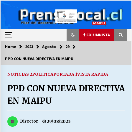
Skip
to
content
COLUMNISTA
Home
2023
Agosto
29
COLUMNISTA
PPD CON NUEVA DIRECTIVA EN MAIPU
Ya se ordenaron las cuentas de luz… ¿Y
cuándo van a bajar?
NOTICIAS 2
POLITICA
PORTADA 1
VISTA RAPIDA
03/08/2026
PPD CON NUEVA DIRECTIVA
LA DC POR SIEMPRE.RECORDANDO 69 AÑOS DE
EN MAIPU
HISTORIA
28/07/2026
Director
29/08/2023
“ORGULLOSOS DE SER DC” SALUDA EL
CUMPLEAÑOS 69