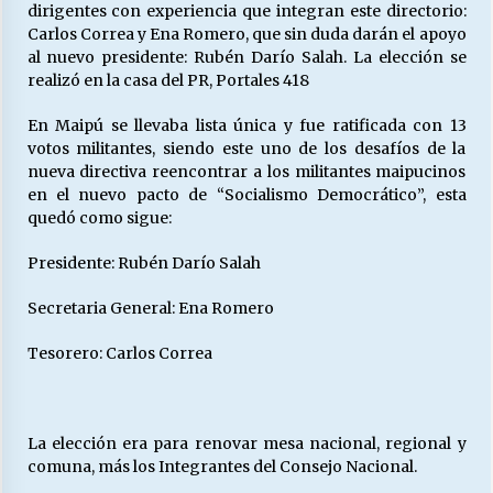
dirigentes con experiencia que integran este directorio:
Carlos Correa y Ena Romero, que sin duda darán el apoyo
al nuevo presidente: Rubén Darío Salah. La elección se
Releyendo la Rerum Novarum a 135 años. “La
realizó en la casa del PR, Portales 418
cuestión social hoy”.
16/05/2026
En Maipú se llevaba lista única y fue ratificada con 13
votos militantes, siendo este uno de los desafíos de la
S.O.S. a los ricos, Save Our Souls (Salvar
nueva directiva reencontrar a los militantes maipucinos
Nuestras Almas)
en el nuevo pacto de “Socialismo Democrático”, esta
30/04/2026
quedó como sigue:
Presidente: Rubén Darío Salah
¿Asesores con doble sueldo?
18/04/2026
Secretaria General: Ena Romero
Tesorero: Carlos Correa
Chile y sus segmentos de la riqueza
06/04/2026
La elección era para renovar mesa nacional, regional y
comuna, más los Integrantes del Consejo Nacional.